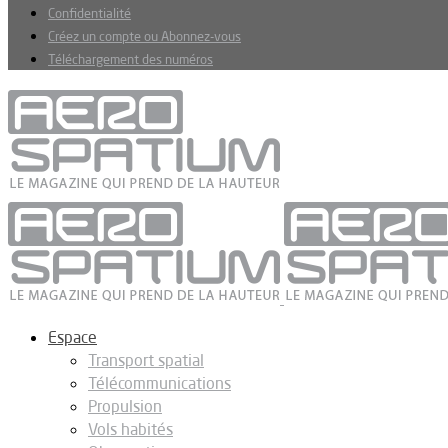
Confidentialité
Créez un compte ou Abonnez-vous
Téléchargement des numéros
Espace
Transport spatial
Télécommunications
Propulsion
Vols habités