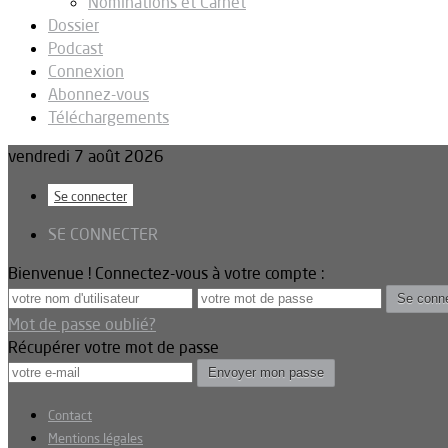
Nominations et Carnet
Dossier
Podcast
Connexion
Abonnez-vous
Téléchargements
vendredi 7 août 2026
Se connecter
SE CONNECTER
Bienvenue ! Connectez-vous à votre compte :
Mot de passe oublié?
Récupérer votre mot de passe
Contact
Mentions légales