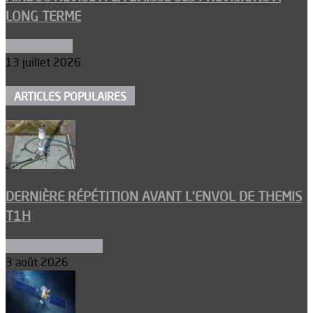
LONG TERME
Aéronautique
13 juillet 2026
ARTICLES POPULAIRES
DERNIÈRE RÉPÉTITION AVANT L’ENVOL DE THEMIS
T1H
Ergols et carburants
3 août 2026