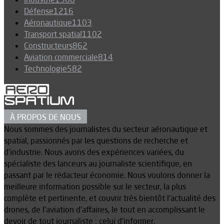
Défense
1216
Aéronautique
1103
Transport spatial
1102
Constructeurs
862
Aviation commerciale
814
Technologie
582
À PROPOS DE NOUS
Nous sommes des journalistes du secteur aéronautique et
spatial, passionnés par les questions de recherche et
d’industrie. Nous avons des expériences variées, du
spécialiste des lanceurs au journaliste scientifique, en
passant par le rédacteur économie. Nous voulons donner la
meilleure information possible sur le secteur, la plus
complète et pertinente, et couvrir très bientôt l’actualité des
drones, de l’aviation d’affaires, le tout en accomplissant le
devoir de tout journaliste : celui d’informer.