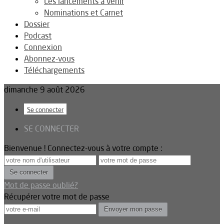
Les lancements à venir
Nominations et Carnet
Dossier
Podcast
Connexion
Abonnez-vous
Téléchargements
dimanche 9 août 2026
Se connecter
SE CONNECTER
Bienvenue ! Connectez-vous à votre compte :
Mot de passe oublié?
Récupérer votre mot de passe