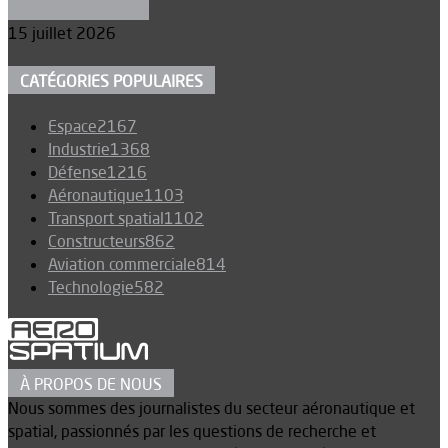
Aéronefs de combat
15 juillet 2026
CATÉGORIES POPULAIRES
Espace
2167
Industrie
1368
Défense
1216
Aéronautique
1103
Transport spatial
1102
Constructeurs
862
Aviation commerciale
814
Technologie
582
À PROPOS DE NOUS
Nous sommes des journalistes du secteur aéronautique et
spatial, passionnés par les questions de recherche et