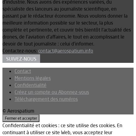
d’industrie. Nous avons des expériences variées, du
spécialiste des lanceurs au journaliste scientifique, en
passant par le rédacteur économie. Nous voulons donner la
meilleure information possible sur le secteur, la plus
complète et pertinente, et couvrir très bientôt l’actualité des
drones, de l’aviation d’affaires, le tout en accomplissant le
devoir de tout journaliste : celui d’informer.
Contactez-nous:
contact@aerospatium.info
SUIVEZ-NOUS
Contact
Mentions légales
Confidentialité
Créez un compte ou Abonnez-vous
Téléchargement des numéros
© Aerospatium
Confidentialité et cookies : ce site utilise des cookies. En
continuant à utiliser ce site Web, vous acceptez leur