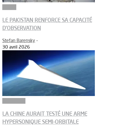
Espace
LE PAKISTAN RENFORCE SA CAPACITÉ
D’OBSERVATION
Stefan Barensky
-
30 avril 2026
Armements
LA CHINE AURAIT TESTÉ UNE ARME
HYPERSONIQUE SEMI-ORBITALE