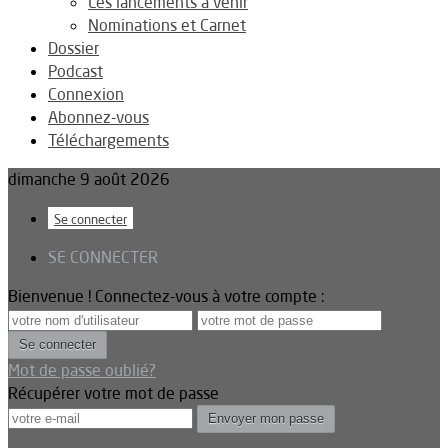
Les lancements à venir
Nominations et Carnet
Dossier
Podcast
Connexion
Abonnez-vous
Téléchargements
dimanche 9 août 2026
Se connecter
SE CONNECTER
Bienvenue ! Connectez-vous à votre compte :
Mot de passe oublié?
Récupérer votre mot de passe