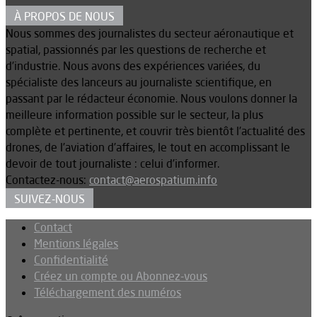
À PROPOS DE NOUS
Nous sommes des journalistes du secteur aéronautique et
spatial, passionnés par les questions de recherche et
d’industrie. Nous avons des expériences variées, du
spécialiste des lanceurs au journaliste scientifique, en
passant par le rédacteur économie. Nous voulons donner la
meilleure information possible sur le secteur, la plus
complète et pertinente, et couvrir très bientôt l’actualité des
drones, de l’aviation d’affaires, le tout en accomplissant le
devoir de tout journaliste : celui d’informer.
Contactez-nous:
contact@aerospatium.info
SUIVEZ-NOUS
Contact
Mentions légales
Confidentialité
Créez un compte ou Abonnez-vous
Téléchargement des numéros