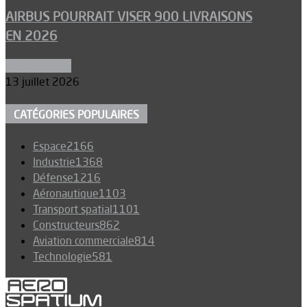
AIRBUS POURRAIT VISER 900 LIVRAISONS
EN 2026
Aéronautique
13 juillet 2026
CATÉGORIES POPULAIRES
Espace
2166
Industrie
1368
Défense
1216
Aéronautique
1103
Transport spatial
1101
Constructeurs
862
Aviation commerciale
814
Technologie
581