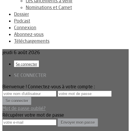
Les lancements à venir
Nominations et Carnet
Dossier
Podcast
Connexion
Abonnez-vous
Téléchargements
jeudi 6 août 2026
Se connecter
SE CONNECTER
Bienvenue ! Connectez-vous à votre compte :
Mot de passe oublié?
Récupérer votre mot de passe