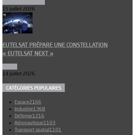
Aéronefs de combat
15 juillet 2026
EUTELSAT PRÉPARE UNE CONSTELLATION
« EUTELSAT NEXT »
Espace
14 juillet 2026
CATÉGORIES POPULAIRES
Espace
2166
Industrie
1368
Défense
1216
Aéronautique
1103
Transport spatial
1101