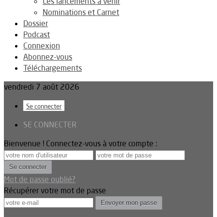
Les lancements à venir
Nominations et Carnet
Dossier
Podcast
Connexion
Abonnez-vous
Téléchargements
vendredi 7 août 2026
Se connecter
SE CONNECTER
Bienvenue ! Connectez-vous à votre compte :
Mot de passe oublié?
Récupérer votre mot de passe