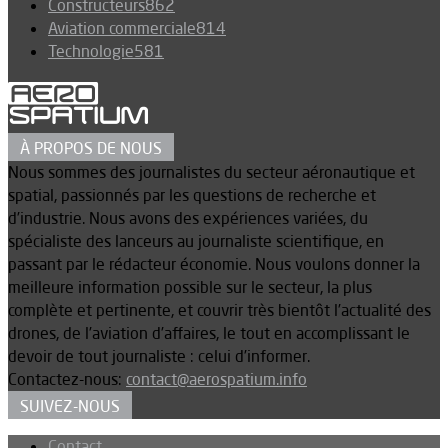
Constructeurs
862
Aviation commerciale
814
Technologie
581
À PROPOS DE NOUS
Nous sommes des journalistes du secteur aéronautique et
spatial, passionnés par les questions de recherche et
d’industrie. Nous avons des expériences variées, du
spécialiste des lanceurs au journaliste scientifique, en
passant par le rédacteur économie. Nous voulons donner la
meilleure information possible sur le secteur, la plus
complète et pertinente, et couvrir très bientôt l’actualité des
drones, de l’aviation d’affaires, le tout en accomplissant le
devoir de tout journaliste : celui d’informer.
Contactez-nous:
contact@aerospatium.info
SUIVEZ-NOUS
Contact