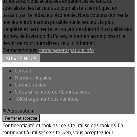
d’industrie. Nous avons des expériences variées, du
spécialiste des lanceurs au journaliste scientifique, en
passant par le rédacteur économie. Nous voulons donner la
meilleure information possible sur le secteur, la plus
complète et pertinente, et couvrir très bientôt l’actualité des
drones, de l’aviation d’affaires, le tout en accomplissant le
devoir de tout journaliste : celui d’informer.
Contactez-nous:
contact@aerospatium.info
SUIVEZ-NOUS
Contact
Mentions légales
Confidentialité
Créez un compte ou Abonnez-vous
Téléchargement des numéros
© Aerospatium
Confidentialité et cookies : ce site utilise des cookies. En
continuant à utiliser ce site Web, vous acceptez leur