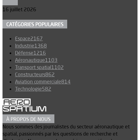
Espace
16 juillet 2026
CATÉGORIES POPULAIRES
Espace
2167
Industrie
1368
Défense
1216
Aéronautique
1103
Transport spatial
1102
Constructeurs
862
Aviation commerciale
814
Technologie
582
À PROPOS DE NOUS
Nous sommes des journalistes du secteur aéronautique et
spatial, passionnés par les questions de recherche et