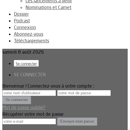
Les lancements à venir
Nominations et Carnet
Dossier
Podcast
Connexion
Abonnez-vous
Téléchargements
samedi 8 août 2026
Se connecter
SE CONNECTER
Bienvenue ! Connectez-vous à votre compte :
Mot de passe oublié?
Récupérer votre mot de passe