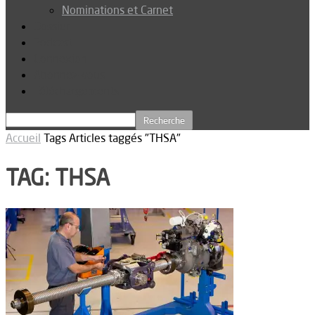
Nominations et Carnet
Dossier
Podcast
Connexion
Abonnez-vous
Téléchargements
Accueil
Tags
Articles taggés "THSA"
TAG: THSA