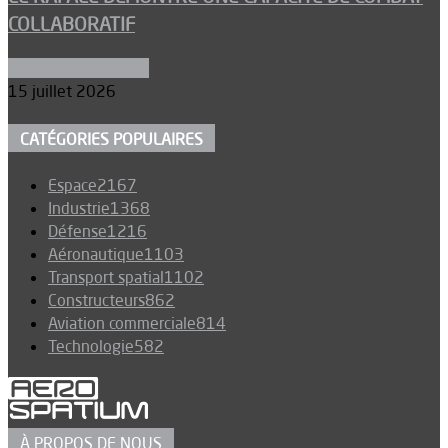
COLLABORATIF
Aéronefs de combat
15 juillet 2026
CATÉGORIES POPULAIRES
Espace
2167
Industrie
1368
Défense
1216
Aéronautique
1103
Transport spatial
1102
Constructeurs
862
Aviation commerciale
814
Technologie
582
À PROPOS DE NOUS