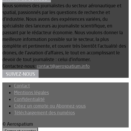
Nous sommes des journalistes du secteur aéronautique et
spatial, passionnés par les questions de recherche et
d’industrie. Nous avons des expériences variées, du
spécialiste des lanceurs au journaliste scientifique, en
passant par le rédacteur économie. Nous voulons donner la
meilleure information possible sur le secteur, la plus
complète et pertinente, et couvrir très bientôt l’actualité des
drones, de l’aviation d’affaires, le tout en accomplissant le
devoir de tout journaliste : celui d’informer.
Contactez-nous:
contact@aerospatium.info
SUIVEZ-NOUS
Contact
Mentions légales
Confidentialité
Créez un compte ou Abonnez-vous
Téléchargement des numéros
© Aerospatium