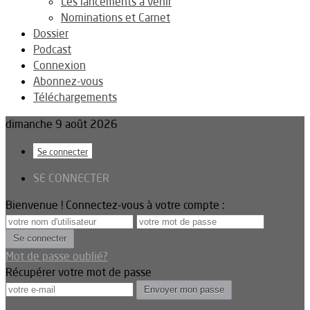
Les lancements à venir
Nominations et Carnet
Dossier
Podcast
Connexion
Abonnez-vous
Téléchargements
dimanche 9 août 2026
Se connecter
SE CONNECTER
Bienvenue ! Connectez-vous à votre compte :
Mot de passe oublié?
Récupérer votre mot de passe