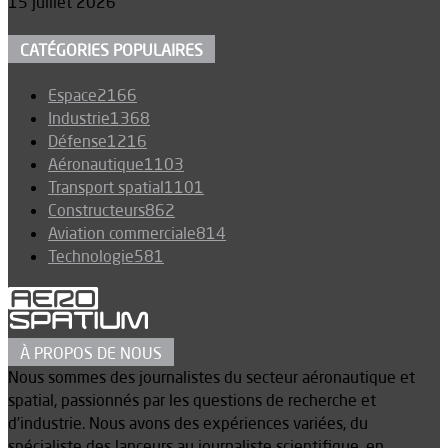
15 juillet 2026
CATÉGORIES POPULAIRES
Espace
2166
Industrie
1368
Défense
1216
Aéronautique
1103
Transport spatial
1101
Constructeurs
862
Aviation commerciale
814
Technologie
581
À PROPOS DE NOUS
Nous sommes des journalistes du secteur aéronautique et
spatial, passionnés par les questions de recherche et
d’industrie. Nous avons des expériences variées, du
spécialiste des lanceurs au journaliste scientifique, en