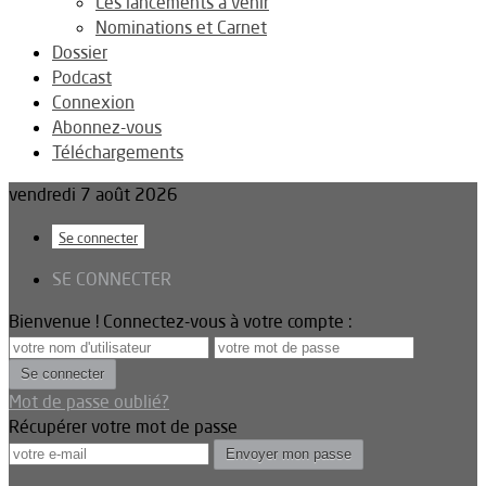
Les lancements à venir
Nominations et Carnet
Dossier
Podcast
Connexion
Abonnez-vous
Téléchargements
vendredi 7 août 2026
Se connecter
SE CONNECTER
Bienvenue ! Connectez-vous à votre compte :
Mot de passe oublié?
Récupérer votre mot de passe