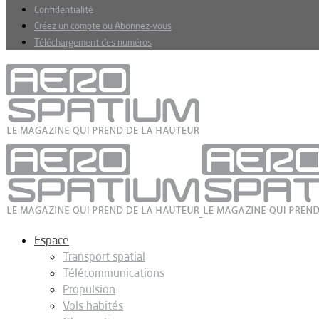
Confidentialité
Créez un compte ou Abonnez-vous
Téléchargement des numéros
Espace
Transport spatial
Télécommunications
Propulsion
Vols habités