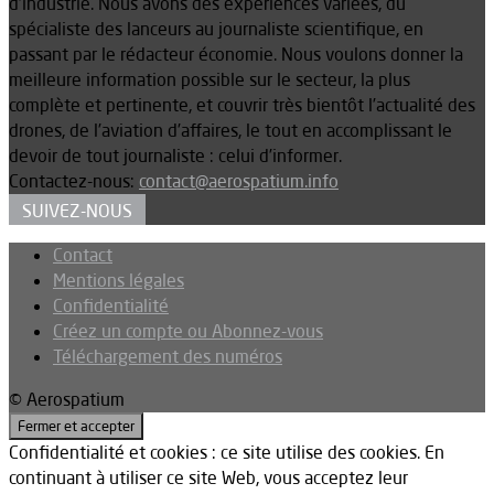
d’industrie. Nous avons des expériences variées, du
spécialiste des lanceurs au journaliste scientifique, en
passant par le rédacteur économie. Nous voulons donner la
meilleure information possible sur le secteur, la plus
complète et pertinente, et couvrir très bientôt l’actualité des
drones, de l’aviation d’affaires, le tout en accomplissant le
devoir de tout journaliste : celui d’informer.
Contactez-nous:
contact@aerospatium.info
SUIVEZ-NOUS
Contact
Mentions légales
Confidentialité
Créez un compte ou Abonnez-vous
Téléchargement des numéros
© Aerospatium
Confidentialité et cookies : ce site utilise des cookies. En
continuant à utiliser ce site Web, vous acceptez leur