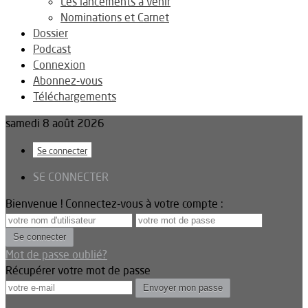
Les lancements à venir
Nominations et Carnet
Dossier
Podcast
Connexion
Abonnez-vous
Téléchargements
samedi 8 août 2026
Se connecter
SE CONNECTER
Bienvenue ! Connectez-vous à votre compte :
Mot de passe oublié?
Récupérer votre mot de passe