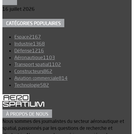
Espace
16 juillet 2026
CATÉGORIES POPULAIRES
Espace
2167
Industrie
1368
Défense
1216
Aéronautique
1103
Transport spatial
1102
Constructeurs
862
Aviation commerciale
814
Technologie
582
À PROPOS DE NOUS
Nous sommes des journalistes du secteur aéronautique et
spatial, passionnés par les questions de recherche et