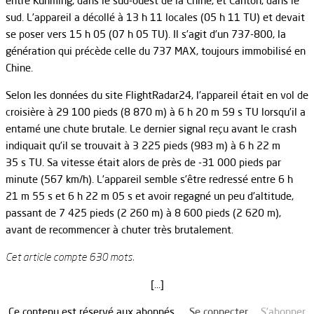
entre Kunming, dans le sud-ouest de la Chine, et Canton, dans le
sud. L’appareil a décollé à 13 h 11 locales (05 h 11 TU) et devait
se poser vers 15 h 05 (07 h 05 TU). Il s’agit d’un 737-800, la
génération qui précède celle du 737 MAX, toujours immobilisé en
Chine.
Selon les données du site FlightRadar24, l’appareil était en vol de
croisière à 29 100 pieds (8 870 m) à 6 h 20 m 59 s TU lorsqu’il a
entamé une chute brutale. Le dernier signal reçu avant le crash
indiquait qu’il se trouvait à 3 225 pieds (983 m) à 6 h 22 m
35 s TU. Sa vitesse était alors de près de -31 000 pieds par
minute (567 km/h). L’appareil semble s’être redressé entre 6 h
21 m 55 s et 6 h 22 m 05 s et avoir regagné un peu d’altitude,
passant de 7 425 pieds (2 260 m) à 8 600 pieds (2 620 m),
avant de recommencer à chuter très brutalement.
Cet article compte 630 mots.
[…]
Ce contenu est réservé aux abonnés.
Se connecter
S’abonner