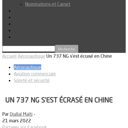
Nominations et Carnet
Dossier
Podcast
Connexion
Abonnez-vous
Téléchargements
Accueil
Aéronautique
Un 737 NG s’est écrasé en Chine
Aéronautique
Aviation commerciale
Sûreté et sécurité
UN 737 NG S’EST ÉCRASÉ EN CHINE
Par
Djallal Malti
-
21 mars 2022
Partager sur Facebook