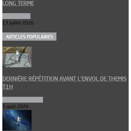
LONG TERME
Aéronautique
13 juillet 2026
ARTICLES POPULAIRES
DERNIÈRE RÉPÉTITION AVANT L’ENVOL DE THEMIS
T1H
Ergols et carburants
3 août 2026