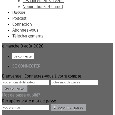
Les lancements à venir
Nominations et Carnet
Dossier
Podcast
Connexion
Abonnez-vous
Téléchargements
dimanche 9 août 2026
Se connecter
SE CONNECTER
Bienvenue ! Connectez-vous à votre compte :
Mot de passe oublié?
Récupérer votre mot de passe