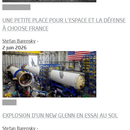
Constructeurs
UNE PETITE PLACE POUR L’ESPACE ET LA DÉFENSE
À CHOOSE FRANCE
Stefan Barensky
-
2 juin 2026
Espace
EXPLOSION D’UN NEW GLENN EN ESSAI AU SOL
Stefan Barensky
-