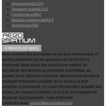
Aéronautique
1103
Transport spatial
1102
Constructeurs
862
Aviation commerciale
814
Technologie
582
À PROPOS DE NOUS
Nous sommes des journalistes du secteur aéronautique et
spatial, passionnés par les questions de recherche et
d’industrie. Nous avons des expériences variées, du
spécialiste des lanceurs au journaliste scientifique, en
passant par le rédacteur économie. Nous voulons donner la
meilleure information possible sur le secteur, la plus
complète et pertinente, et couvrir très bientôt l’actualité des
drones, de l’aviation d’affaires, le tout en accomplissant le
devoir de tout journaliste : celui d’informer.
Contactez-nous:
contact@aerospatium.info