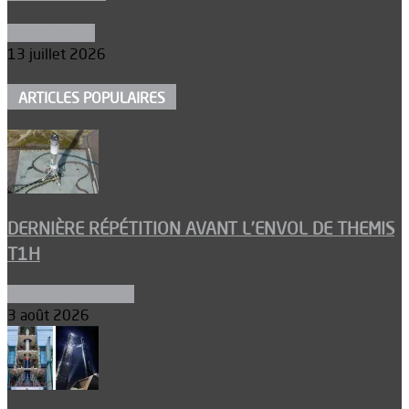
Aéronautique
13 juillet 2026
ARTICLES POPULAIRES
DERNIÈRE RÉPÉTITION AVANT L’ENVOL DE THEMIS
T1H
Ergols et carburants
3 août 2026