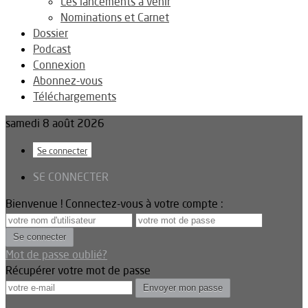
Les lancements à venir
Nominations et Carnet
Dossier
Podcast
Connexion
Abonnez-vous
Téléchargements
samedi 8 août 2026
Se connecter
SE CONNECTER
Bienvenue ! Connectez-vous à votre compte :
Mot de passe oublié?
Récupérer votre mot de passe