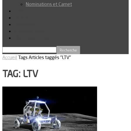
Nominations et Carnet
Dossier
Podcast
Connexion
Abonnez-vous
Téléchargements
Accueil
Tags
Articles taggés "LTV"
TAG: LTV