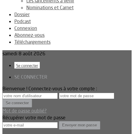
Les lancements à venir
Nominations et Carnet
Dossier
Podcast
Connexion
Abonnez-vous
Téléchargements
samedi 8 août 2026
Se connecter
SE CONNECTER
Bienvenue ! Connectez-vous à votre compte :
Mot de passe oublié?
Récupérer votre mot de passe