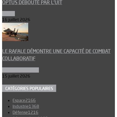
OPTUS DÉBOUTÉ PAR L’UIT
Espace
16 juillet 2026
LE RAFALE DÉMONTRE UNE CAPACITÉ DE COMBAT
COLLABORATIF
Aéronefs de combat
15 juillet 2026
CATÉGORIES POPULAIRES
Espace
2166
Industrie
1368
Défense
1216