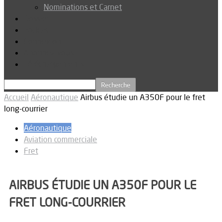
Nominations et Carnet
Dossier
Podcast
Connexion
Abonnez-vous
Téléchargements
Accueil
Aéronautique
Airbus étudie un A350F pour le fret
long-courrier
Aéronautique
Aviation commerciale
Fret
AIRBUS ÉTUDIE UN A350F POUR LE
FRET LONG-COURRIER