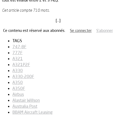
coût est évalué entre 2 et 3 Md$.
Cet article compte 710 mots.
[…]
Ce contenu est réservé aux abonnés.
Se connecter
S’abonner
TAGS
747-8F
777F
A321
A321P2F
A330
A330-200F
A350
A350F
Airbus
Alastair Willson
Australia Post
BBAM Aircraft Leasing