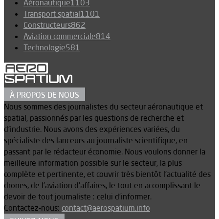
Aéronautique
1103
Transport spatial
1101
Constructeurs
862
Aviation commerciale
814
Technologie
581
À PROPOS DE NOUS
Nous sommes des journalistes du secteur aéronautique et
spatial, passionnés par les questions de recherche et
d’industrie. Nous avons des expériences variées, du
spécialiste des lanceurs au journaliste scientifique, en
passant par le rédacteur économie. Nous voulons donner la
meilleure information possible sur le secteur, la plus
complète et pertinente, et couvrir très bientôt l’actualité des
drones, de l’aviation d’affaires, le tout en accomplissant le
devoir de tout journaliste : celui d’informer.
Contactez-nous:
contact@aerospatium.info