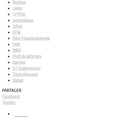
Boeing
cargo
CFM56
coronavirus
EASA
EFW
Elbe Flugzeugwerke
FAA
MRO
Pratt & Whitney
Qantas
ST Engineering
Titan Airways
Vallair
PARTAGER
Facebook
Twitter