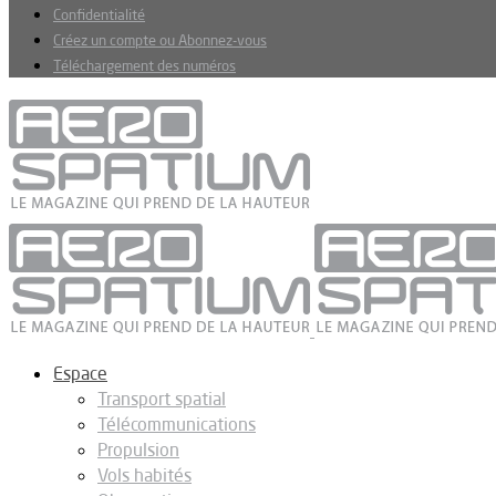
Confidentialité
Créez un compte ou Abonnez-vous
Téléchargement des numéros
Espace
Transport spatial
Télécommunications
Propulsion
Vols habités