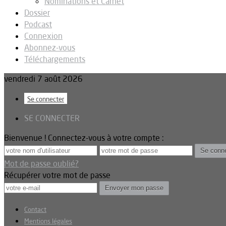
Nominations et Carnet
Dossier
Podcast
Connexion
Abonnez-vous
Téléchargements
vendredi 7 août 2026
Se connecter
SE CONNECTER
Bienvenue ! Connectez-vous à votre compte :
Mot de passe oublié?
Récupérer votre mot de passe
Contact
Mentions légales