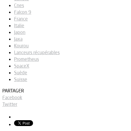
Cnes
Falcon 9
France
Italie
Japon
Jaxa
Kourou
Lanceurs récupérables
Prometheus
SpaceX
Suède
Suisse
PARTAGER
Facebook
Twitter