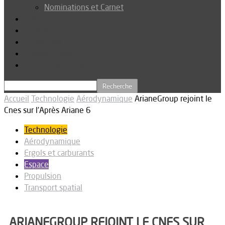
Nominations et Carnet
Dossier
Podcast
Connexion
Abonnez-vous
Téléchargements
Accueil
Technologie
Aérodynamique
ArianeGroup rejoint le
Cnes sur l’Après Ariane 6
Technologie
Aérodynamique
Ergols et carburants
Espace
Propulsion
Transport spatial
ARIANEGROUP REJOINT LE CNES SUR