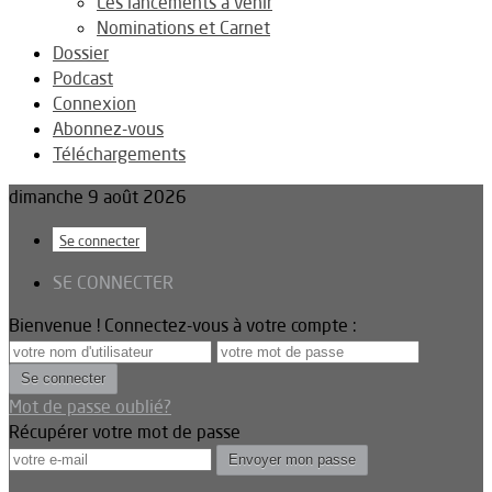
Les lancements à venir
Nominations et Carnet
Dossier
Podcast
Connexion
Abonnez-vous
Téléchargements
dimanche 9 août 2026
Se connecter
SE CONNECTER
Bienvenue ! Connectez-vous à votre compte :
Mot de passe oublié?
Récupérer votre mot de passe