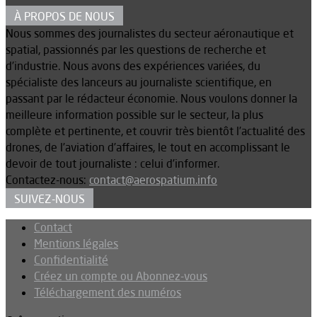
À PROPOS DE NOUS
Nous sommes des journalistes du secteur aéronautique et
spatial, passionnés par les questions de recherche et
d’industrie. Nous avons des expériences variées, du
spécialiste des lanceurs au journaliste scientifique, en
passant par le rédacteur économie. Nous voulons donner la
meilleure information possible sur le secteur, la plus
complète et pertinente, et couvrir très bientôt l’actualité des
drones, de l’aviation d’affaires, le tout en accomplissant le
devoir de tout journaliste : celui d’informer.
Contactez-nous:
contact@aerospatium.info
SUIVEZ-NOUS
Contact
Mentions légales
Confidentialité
Créez un compte ou Abonnez-vous
Téléchargement des numéros