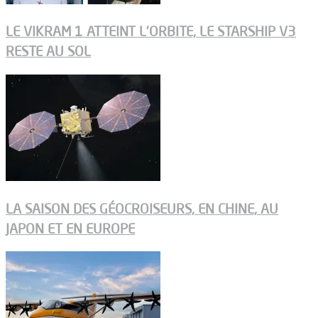
LE VIKRAM 1 ATTEINT L’ORBITE, LE STARSHIP V3
RESTE AU SOL
LA SAISON DES GÉOCROISEURS, EN CHINE, AU
JAPON ET EN EUROPE