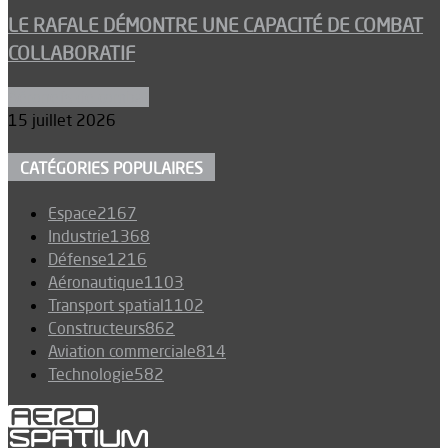
LE RAFALE DÉMONTRE UNE CAPACITÉ DE COMBAT
COLLABORATIF
Aéronefs de combat
15 juillet 2026
CATÉGORIES POPULAIRES
Espace
2167
Industrie
1368
Défense
1216
Aéronautique
1103
Transport spatial
1102
Constructeurs
862
Aviation commerciale
814
Technologie
582