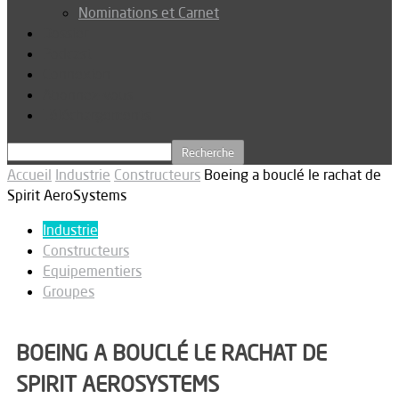
Nominations et Carnet
Dossier
Podcast
Connexion
Abonnez-vous
Téléchargements
Accueil
Industrie
Constructeurs
Boeing a bouclé le rachat de
Spirit AeroSystems
Industrie
Constructeurs
Equipementiers
Groupes
BOEING A BOUCLÉ LE RACHAT DE
SPIRIT AEROSYSTEMS