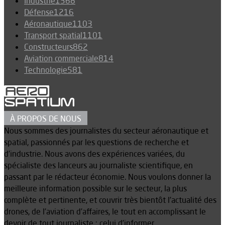
Industrie
1368
Défense
1216
Aéronautique
1103
Transport spatial
1101
Constructeurs
862
Aviation commerciale
814
Technologie
581
À PROPOS DE NOUS
Nous sommes des journalistes du secteur aéronautique et
spatial, passionnés par les questions de recherche et
d’industrie. Nous avons des expériences variées, du
spécialiste des lanceurs au journaliste scientifique, en
passant par le rédacteur économie. Nous voulons donner la
meilleure information possible sur le secteur, la plus
complète et pertinente, et couvrir très bientôt l’actualité des
drones, de l’aviation d’affaires, le tout en accomplissant le
devoir de tout journaliste : celui d’informer.