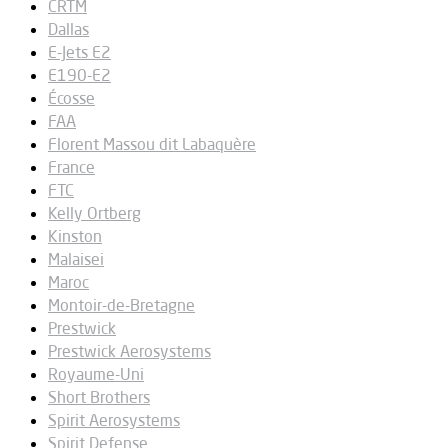
CRTM
Dallas
E-Jets E2
E190-E2
Écosse
FAA
Florent Massou dit Labaquère
France
FTC
Kelly Ortberg
Kinston
Malaisei
Maroc
Montoir-de-Bretagne
Prestwick
Prestwick Aerosystems
Royaume-Uni
Short Brothers
Spirit Aerosystems
Spirit Defense