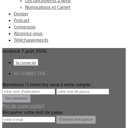
Les lancements à venir
Nominations et Carnet
Dossier
Podcast
Connexion
Abonnez-vous
Téléchargements
vendredi 7 août 2026
Se connecter
SE CONNECTER
Bienvenue ! Connectez-vous à votre compte :
Mot de passe oublié?
Récupérer votre mot de passe