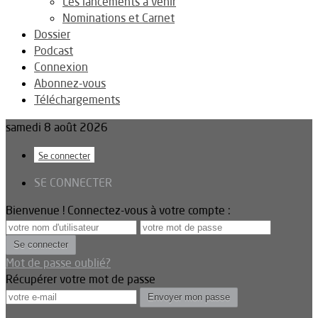
Les lancements à venir
Nominations et Carnet
Dossier
Podcast
Connexion
Abonnez-vous
Téléchargements
samedi 8 août 2026
Se connecter
SE CONNECTER
Bienvenue ! Connectez-vous à votre compte :
Mot de passe oublié?
Récupérer votre mot de passe