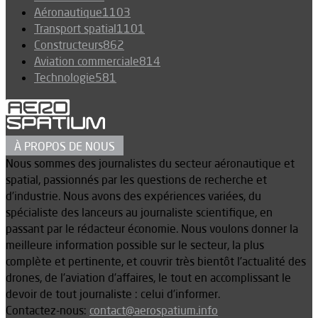
Aéronautique
1103
Transport spatial
1101
Constructeurs
862
Aviation commerciale
814
Technologie
581
À PROPOS DE NOUS
Nous sommes des journalistes du secteur aéronautique et
spatial, passionnés par les questions de recherche et
d’industrie. Nous avons des expériences variées, du
spécialiste des lanceurs au journaliste scientifique, en
passant par le rédacteur économie. Nous voulons donner la
meilleure information possible sur le secteur, la plus
complète et pertinente, et couvrir très bientôt l’actualité des
drones, de l’aviation d’affaires, le tout en accomplissant le
devoir de tout journaliste : celui d’informer.
Contactez-nous:
contact@aerospatium.info