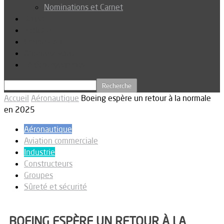
Nominations et Carnet
Dossier
Podcast
Connexion
Abonnez-vous
Téléchargements
Accueil
Aéronautique
Boeing espère un retour à la normale
en 2025
Aéronautique
Aviation commerciale
Industrie
Constructeurs
Groupes
Sûreté et sécurité
BOEING ESPÈRE UN RETOUR À LA