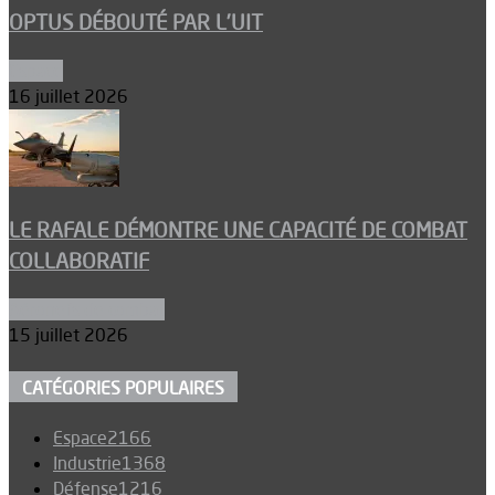
OPTUS DÉBOUTÉ PAR L’UIT
Espace
16 juillet 2026
LE RAFALE DÉMONTRE UNE CAPACITÉ DE COMBAT
COLLABORATIF
Aéronefs de combat
15 juillet 2026
CATÉGORIES POPULAIRES
Espace
2166
Industrie
1368
Défense
1216