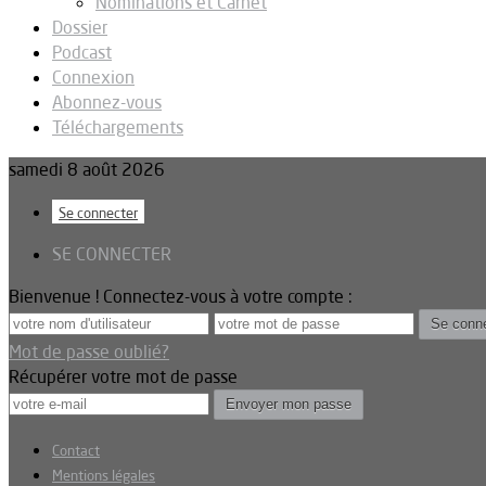
Nominations et Carnet
Dossier
Podcast
Connexion
Abonnez-vous
Téléchargements
samedi 8 août 2026
Se connecter
SE CONNECTER
Bienvenue ! Connectez-vous à votre compte :
Mot de passe oublié?
Récupérer votre mot de passe
Contact
Mentions légales