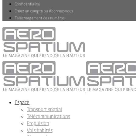
Confidentialité
Créez un compte ou Abonnez-vous
Téléchargement des numéros
Espace
Transport spatial
Télécommunications
Propulsion
Vols habités