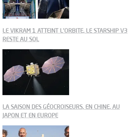
LE VIKRAM 1 ATTEINT L’ORBITE, LE STARSHIP V3
RESTE AU SOL
LA SAISON DES GÉOCROISEURS, EN CHINE, AU
JAPON ET EN EUROPE