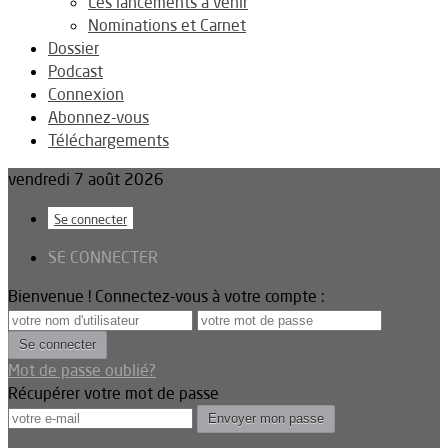
Les lancements à venir
Nominations et Carnet
Dossier
Podcast
Connexion
Abonnez-vous
Téléchargements
vendredi 7 août 2026
Se connecter
SE CONNECTER
Bienvenue ! Connectez-vous à votre compte :
Mot de passe oublié?
Récupérer votre mot de passe