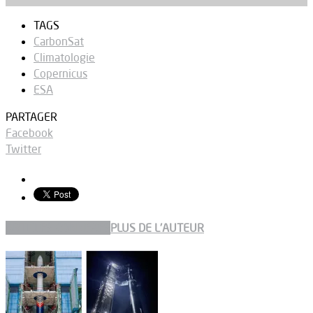
TAGS
CarbonSat
Climatologie
Copernicus
ESA
PARTAGER
Facebook
Twitter
ARTICLES CONNEXES
PLUS DE L'AUTEUR