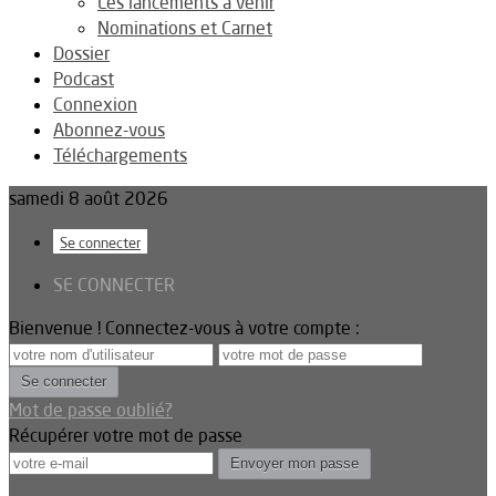
Les lancements à venir
Nominations et Carnet
Dossier
Podcast
Connexion
Abonnez-vous
Téléchargements
samedi 8 août 2026
Se connecter
SE CONNECTER
Bienvenue ! Connectez-vous à votre compte :
Mot de passe oublié?
Récupérer votre mot de passe