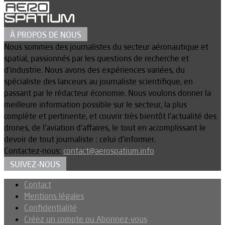
À PROPOS DE NOUS
Nous sommes des journalistes du secteur aéronautique et
spatial, passionnés par les questions de recherche et
d’industrie. Nous avons des expériences variées, du
spécialiste des lanceurs au journaliste scientifique, en
passant par le rédacteur économie. Nous voulons donner la
meilleure information possible sur le secteur, la plus
complète et pertinente, et couvrir très bientôt l’actualité des
drones, de l’aviation d’affaires, le tout en accomplissant le
devoir de tout journaliste : celui d’informer.
Contactez-nous:
contact@aerospatium.info
SUIVEZ-NOUS
Contact
Mentions légales
Confidentialité
Créez un compte ou Abonnez-vous