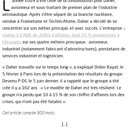
L
’année 2024 a été celle de la consolidation pour Daher,
avionneur et sous-traitant de premier plan de l’industrie
aéronautique. Après s’être séparé de sa branche nucléaire,
vendue à Framatome et TechnicAtome, Daher a décidé de se
concentrer sur son métier principal, et avec succès. L’entreprise
a
réalisé 1,8 Md€ de chiffre d’affaires, dont 55 % enregistrées à
l’étranger
, sur ses quatre métiers principaux : avionneur,
industriel (notamment fabricant d’aérostructures), prestataire de
services industriel et logisticien.
« Daher travaille sur le temps long », a expliqué Didier Kayat, le
5 février à Paris lors de la présentation des résultats du groupe.
Devenu P-DG le 5 juin dernier, il a rappelé que le groupe a été
créé il y a 162 ans : « Le modèle de Daher est très résilient. Le
groupe n’a perdu que 10 à 15 % de son chiffre d’affaires lors des
crises, qui n’ont pas été fatales ».
Cet article compte 900 mots.
[…]