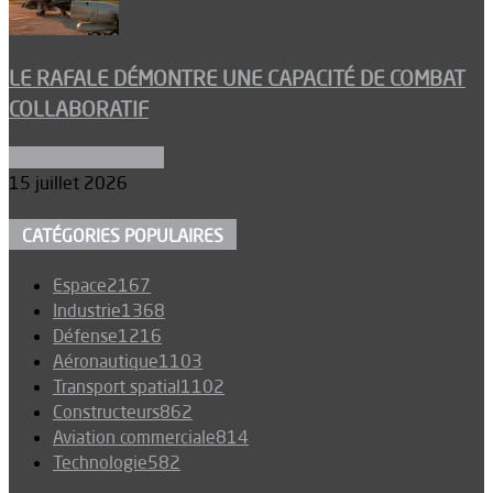
LE RAFALE DÉMONTRE UNE CAPACITÉ DE COMBAT
COLLABORATIF
Aéronefs de combat
15 juillet 2026
CATÉGORIES POPULAIRES
Espace
2167
Industrie
1368
Défense
1216
Aéronautique
1103
Transport spatial
1102
Constructeurs
862
Aviation commerciale
814
Technologie
582