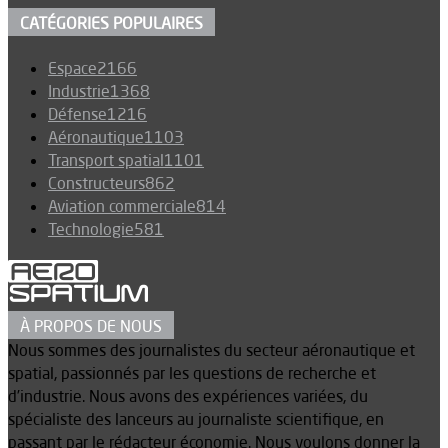
CATÉGORIES POPULAIRES
Espace
2166
Industrie
1368
Défense
1216
Aéronautique
1103
Transport spatial
1101
Constructeurs
862
Aviation commerciale
814
Technologie
581
À PROPOS DE NOUS
Nous sommes des journalistes du secteur aéronautique et
spatial, passionnés par les questions de recherche et
d’industrie. Nous avons des expériences variées, du
spécialiste des lanceurs au journaliste scientifique, en
passant par le rédacteur économie. Nous voulons donner la