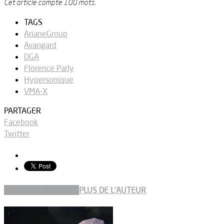
Cet article compte 100 mots.
TAGS
ArianeGroup
Avangard
DGA
Florence Parly
Hypersonique
VMA-X
PARTAGER
Facebook
Twitter
ARTICLES CONNEXES
PLUS DE L'AUTEUR