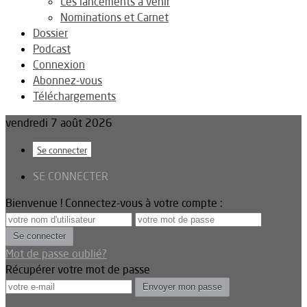
Les lancements à venir
Nominations et Carnet
Dossier
Podcast
Connexion
Abonnez-vous
Téléchargements
vendredi 7 août 2026
Se connecter
SE CONNECTER
Bienvenue ! Connectez-vous à votre compte :
Mot de passe oublié?
Récupérer votre mot de passe