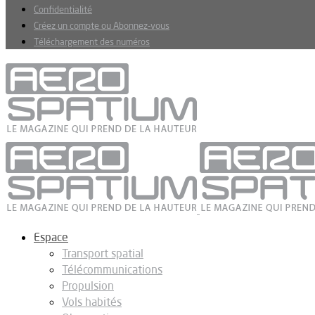
Confidentialité
Créez un compte ou Abonnez-vous
Téléchargement des numéros
Espace
Transport spatial
Télécommunications
Propulsion
Vols habités