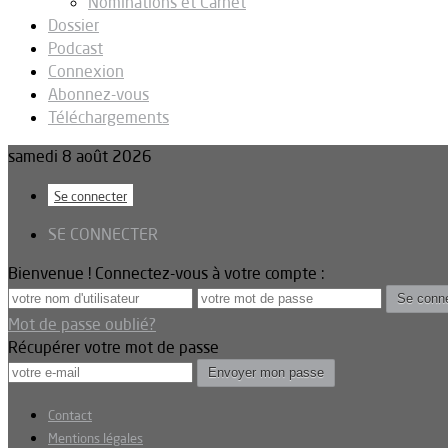
Nominations et Carnet
Dossier
Podcast
Connexion
Abonnez-vous
Téléchargements
samedi 8 août 2026
Se connecter
SE CONNECTER
Bienvenue ! Connectez-vous à votre compte :
Mot de passe oublié?
Récupérer votre mot de passe
Contact
Mentions légales