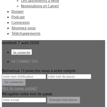
Les lancements à venir
Nominations et Carnet
Dossier
Podcast
Connexion
Abonnez-vous
Téléchargements
vendredi 7 août 2026
Se connecter
SE CONNECTER
Bienvenue ! Connectez-vous à votre compte :
Mot de passe oublié?
Récupérer votre mot de passe