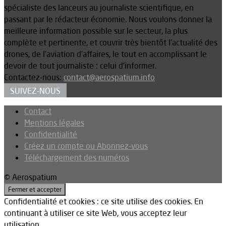
spécialiste des lanceurs au journaliste scientifique, en
passant par le rédacteur économie. Nous voulons donner la
meilleure information possible sur le secteur, la plus
complète et pertinente, et couvrir très bientôt l’actualité des
drones, de l’aviation d’affaires, le tout en accomplissant le
devoir de tout journaliste : celui d’informer.
Contactez-nous:
contact@aerospatium.info
SUIVEZ-NOUS
Contact
Mentions légales
Confidentialité
Créez un compte ou Abonnez-vous
Téléchargement des numéros
© Aerospatium
Confidentialité et cookies : ce site utilise des cookies. En
continuant à utiliser ce site Web, vous acceptez leur
utilisation.