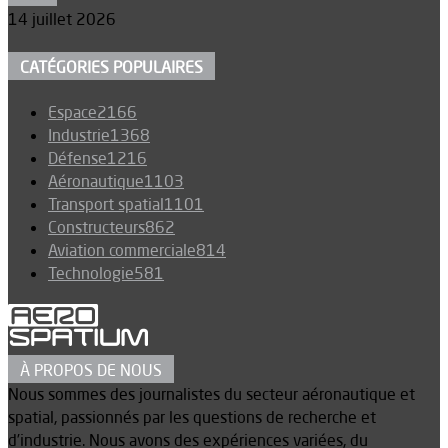
14 juillet 2026
CATÉGORIES POPULAIRES
Espace
2166
Industrie
1368
Défense
1216
Aéronautique
1103
Transport spatial
1101
Constructeurs
862
Aviation commerciale
814
Technologie
581
À PROPOS DE NOUS
Nous sommes des journalistes du secteur aéronautique et
spatial, passionnés par les questions de recherche et
d’industrie. Nous avons des expériences variées, du