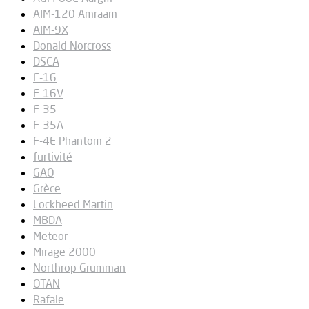
AIM-120 Amraam
AIM-9X
Donald Norcross
DSCA
F-16
F-16V
F-35
F-35A
F-4E Phantom 2
furtivité
GAO
Grèce
Lockheed Martin
MBDA
Meteor
Mirage 2000
Northrop Grumman
OTAN
Rafale