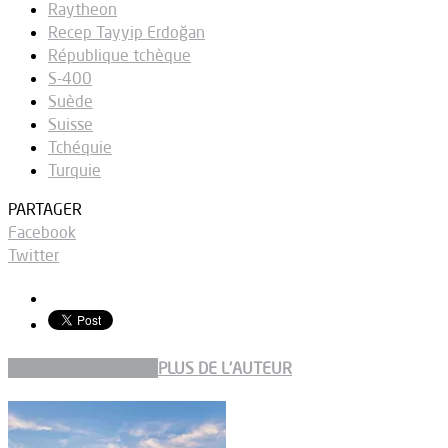
Raytheon
Recep Tayyip Erdoğan
République tchèque
S-400
Suède
Suisse
Tchéquie
Turquie
PARTAGER
Facebook
Twitter
ARTICLES CONNEXES
PLUS DE L'AUTEUR