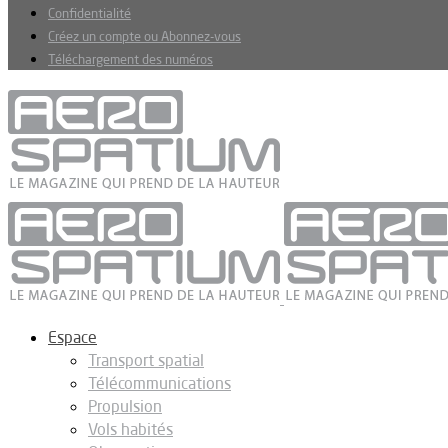
Confidentialité
Créez un compte ou Abonnez-vous
Téléchargement des numéros
Espace
Transport spatial
Télécommunications
Propulsion
Vols habités