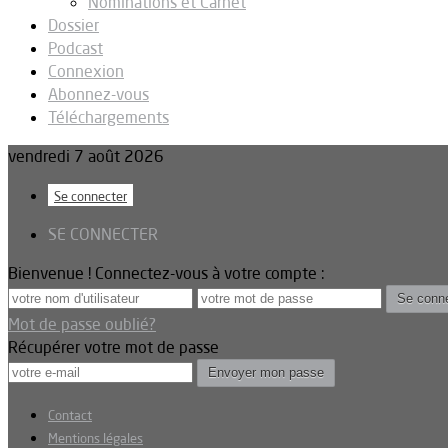
Nominations et Carnet
Dossier
Podcast
Connexion
Abonnez-vous
Téléchargements
vendredi 7 août 2026
Se connecter
SE CONNECTER
Bienvenue ! Connectez-vous à votre compte :
Mot de passe oublié?
Récupérer votre mot de passe
Contact
Mentions légales