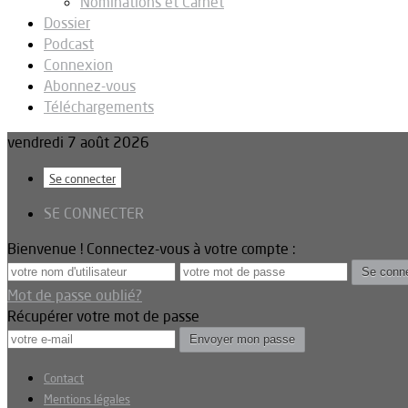
Nominations et Carnet
Dossier
Podcast
Connexion
Abonnez-vous
Téléchargements
vendredi 7 août 2026
Se connecter
SE CONNECTER
Bienvenue ! Connectez-vous à votre compte :
Mot de passe oublié?
Récupérer votre mot de passe
Contact
Mentions légales