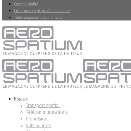
Confidentialité
Créez un compte ou Abonnez-vous
Téléchargement des numéros
Espace
Transport spatial
Télécommunications
Propulsion
Vols habités