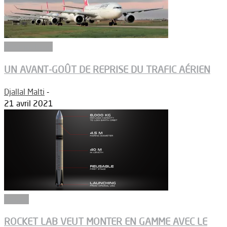
Aéronautique
UN AVANT-GOÛT DE REPRISE DU TRAFIC AÉRIEN
Djallal Malti
-
21 avril 2021
Espace
ROCKET LAB VEUT MONTER EN GAMME AVEC LE