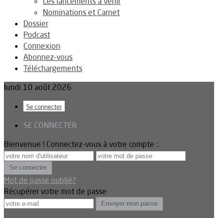
Les lancements à venir
Nominations et Carnet
Dossier
Podcast
Connexion
Abonnez-vous
Téléchargements
lundi 10 août 2026
Se connecter
SE CONNECTER
Bienvenue ! Connectez-vous à votre compte :
Mot de passe oublié?
Récupérer votre mot de passe