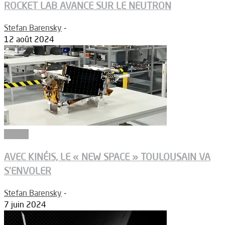
ROCKET LAB AVANCE SUR LE NEUTRON
Stefan Barensky
-
12 août 2024
Espace
AVEC KINÉIS, LE « NEW SPACE » TOULOUSAIN VA
S’ENVOLER
Stefan Barensky
-
7 juin 2024