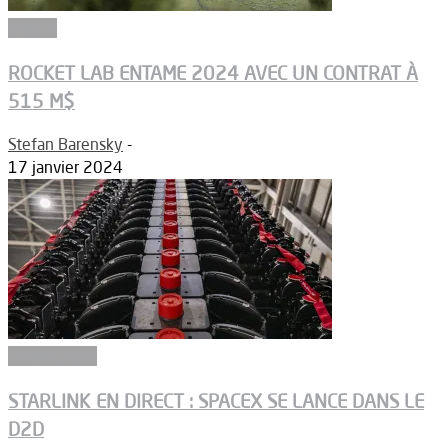
Espace
ROCKET LAB ENTAME 2024 AVEC UN CONTRAT À
515 M$
Stefan Barensky
-
17 janvier 2024
Connectivité
STARLINK EN DIRECT : SPACEX SE LANCE DANS LE
D2D