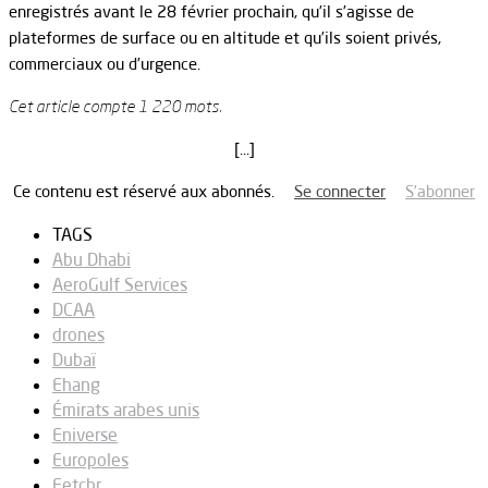
enregistrés avant le 28 février prochain, qu’il s’agisse de
plateformes de surface ou en altitude et qu’ils soient privés,
commerciaux ou d’urgence.
Cet article compte 1 220 mots.
[…]
Ce contenu est réservé aux abonnés.
Se connecter
S’abonner
TAGS
Abu Dhabi
AeroGulf Services
DCAA
drones
Dubaï
Ehang
Émirats arabes unis
Eniverse
Europoles
Fetchr