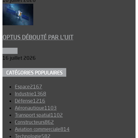
18 juillet 2026
OPTUS DÉBOUTÉ PAR L’UIT
Espace
16 juillet 2026
CATÉGORIES POPULAIRES
Espace
2167
Industrie
1368
Défense
1216
Aéronautique
1103
Transport spatial
1102
Constructeurs
862
Aviation commerciale
814
Technologie
582