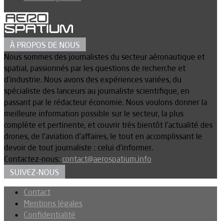
À PROPOS DE NOUS
Nous sommes des journalistes du secteur aéronautique et
spatial, passionnés par les questions de recherche et
d’industrie. Nous avons des expériences variées, du
spécialiste des lanceurs au journaliste scientifique, en
passant par le rédacteur économie. Nous voulons donner la
meilleure information possible sur le secteur, la plus
complète et pertinente, et couvrir très bientôt l’actualité des
drones, de l’aviation d’affaires, le tout en accomplissant le
devoir de tout journaliste : celui d’informer.
Contactez-nous:
contact@aerospatium.info
SUIVEZ-NOUS
Contact
Mentions légales
Confidentialité