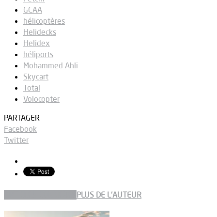
GCAA
hélicoptères
Helidecks
Helidex
héliports
Mohammed Ahli
Skycart
Total
Volocopter
PARTAGER
Facebook
Twitter
ARTICLES CONNEXES
PLUS DE L'AUTEUR