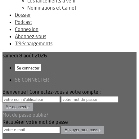
Les lancements à venir
Nominations et Carnet
Dossier
Podcast
Connexion
Abonnez-vous
Téléchargements
samedi 8 août 2026
Se connecter
SE CONNECTER
Bienvenue ! Connectez-vous à votre compte :
Mot de passe oublié?
Récupérer votre mot de passe