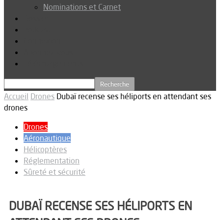
Nominations et Carnet
Dossier
Podcast
Connexion
Abonnez-vous
Téléchargements
Accueil
Drones
Dubaï recense ses héliports en attendant ses
drones
Drones
Aéronautique
Hélicoptères
Réglementation
Sûreté et sécurité
DUBAÏ RECENSE SES HÉLIPORTS EN