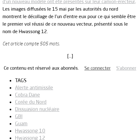
d’un nouveau modèle ont été présentés sur leur camion-érecteur
.
Les images diffusées le 15 mai par les autorités du nord
montrent le décollage de l’un d’entre eux pour ce qui semble être
le premier vol réussi de ce nouveau vecteur, présenté sous le
nom de Hwassong 12.
Cet article compte 505 mots.
[…]
Ce contenu est réservé aux abonnés.
Se connecter
S’abonner
TAGS
Alerte antimissile
Cobra Dane
Corée du Nord
Dissuasion nucléaire
GBI
Guam
Hwassong 10
Hwassong 12