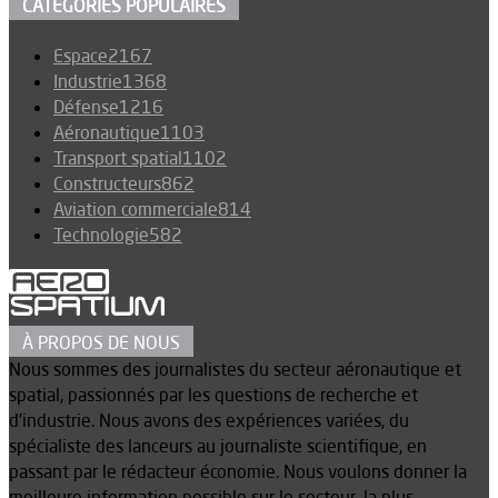
CATÉGORIES POPULAIRES
Espace
2167
Industrie
1368
Défense
1216
Aéronautique
1103
Transport spatial
1102
Constructeurs
862
Aviation commerciale
814
Technologie
582
À PROPOS DE NOUS
Nous sommes des journalistes du secteur aéronautique et
spatial, passionnés par les questions de recherche et
d’industrie. Nous avons des expériences variées, du
spécialiste des lanceurs au journaliste scientifique, en
passant par le rédacteur économie. Nous voulons donner la
meilleure information possible sur le secteur, la plus