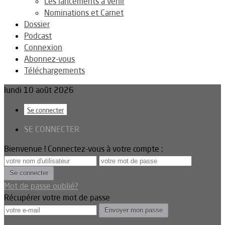
Les lancements à venir
Nominations et Carnet
Dossier
Podcast
Connexion
Abonnez-vous
Téléchargements
lundi 10 août 2026
Se connecter
SE CONNECTER
Bienvenue ! Connectez-vous à votre compte :
Mot de passe oublié?
Récupérer votre mot de passe