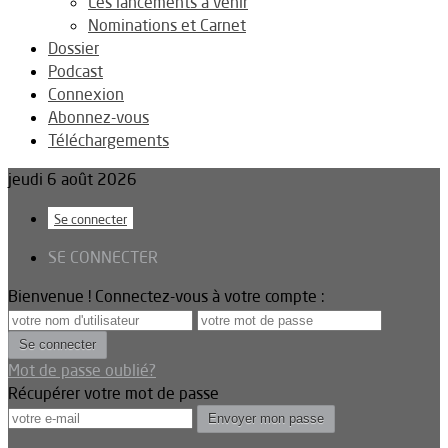
Les lancements à venir
Nominations et Carnet
Dossier
Podcast
Connexion
Abonnez-vous
Téléchargements
jeudi 6 août 2026
Se connecter
SE CONNECTER
Bienvenue ! Connectez-vous à votre compte :
Mot de passe oublié?
Récupérer votre mot de passe