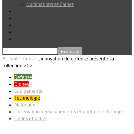
Nominations et Carnet
Dossier
Podcast
Connexion
Abonnez-vous
Téléchargements
Accueil
Défense
L’innovation de défense présente sa
collection 2021
Défense
Drones
Equipements
Technologie
Matériaux
Observation, renseignements et guerre électronique
Ondes et radars