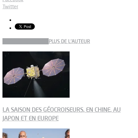
Twitter
ARTICLES CONNEXES
PLUS DE L'AUTEUR
LA SAISON DES GÉOCROISEURS, EN CHINE, AU
JAPON ET EN EUROPE