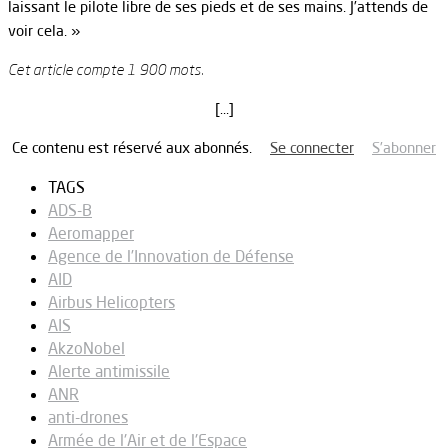
laissant le pilote libre de ses pieds et de ses mains. J’attends de
voir cela. »
Cet article compte 1 900 mots.
[…]
Ce contenu est réservé aux abonnés.
Se connecter
S’abonner
TAGS
ADS-B
Aeromapper
Agence de l’Innovation de Défense
AID
Airbus Helicopters
AIS
AkzoNobel
Alerte antimissile
ANR
anti-drones
Armée de l'Air et de l'Espace