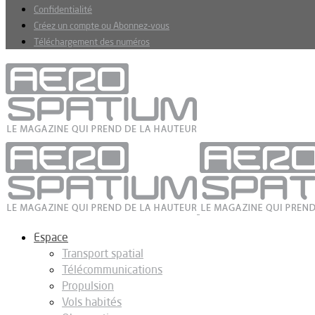
Confidentialité
Créez un compte ou Abonnez-vous
Téléchargement des numéros
Espace
Transport spatial
Télécommunications
Propulsion
Vols habités