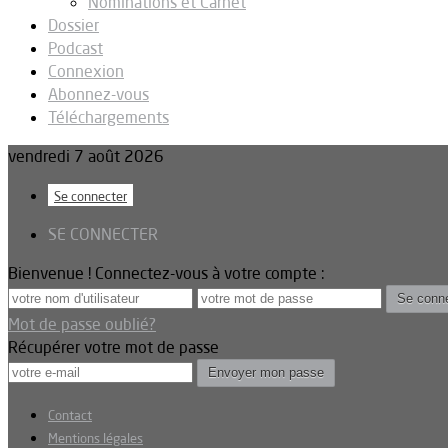
Nominations et Carnet
Dossier
Podcast
Connexion
Abonnez-vous
Téléchargements
vendredi 7 août 2026
Se connecter
SE CONNECTER
Bienvenue ! Connectez-vous à votre compte :
Mot de passe oublié?
Récupérer votre mot de passe
Contact
Mentions légales