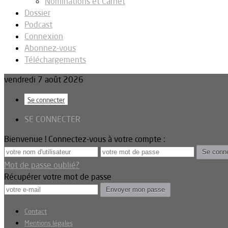
Nominations et Carnet
Dossier
Podcast
Connexion
Abonnez-vous
Téléchargements
vendredi 7 août 2026
Se connecter
SE CONNECTER
Bienvenue ! Connectez-vous à votre compte :
Mot de passe oublié?
Récupérer votre mot de passe
Contact
Mentions légales