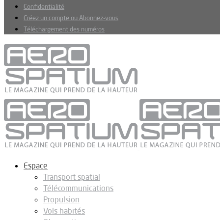
Confidentialité
Créez un compte ou Abonnez-vous
Téléchargement des numéros
Espace
Transport spatial
Télécommunications
Propulsion
Vols habités