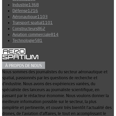
Industrie
1368
Défense
1216
Aéronautique
1103
Transport spatial
1101
Constructeurs
862
Aviation commerciale
814
Technologie
581
À PROPOS DE NOUS
Nous sommes des journalistes du secteur aéronautique et
spatial, passionnés par les questions de recherche et
d’industrie. Nous avons des expériences variées, du
spécialiste des lanceurs au journaliste scientifique, en
passant par le rédacteur économie. Nous voulons donner la
meilleure information possible sur le secteur, la plus
complète et pertinente, et couvrir très bientôt l’actualité des
drones, de l’aviation d’affaires, le tout en accomplissant le