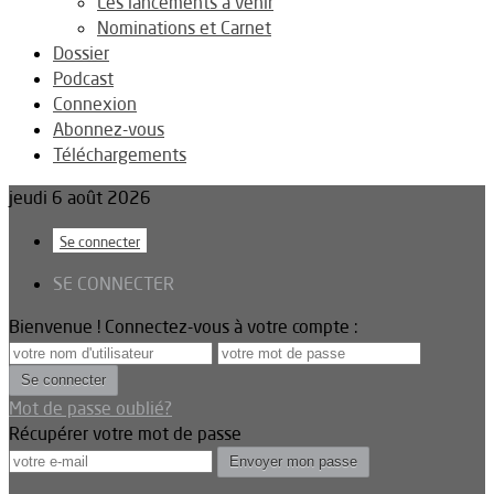
Les lancements à venir
Nominations et Carnet
Dossier
Podcast
Connexion
Abonnez-vous
Téléchargements
jeudi 6 août 2026
Se connecter
SE CONNECTER
Bienvenue ! Connectez-vous à votre compte :
Mot de passe oublié?
Récupérer votre mot de passe