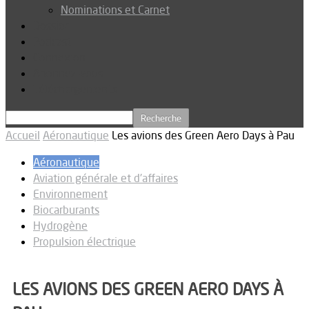
Nominations et Carnet
Dossier
Podcast
Connexion
Abonnez-vous
Téléchargements
Accueil
Aéronautique
Les avions des Green Aero Days à Pau
Aéronautique
Aviation générale et d'affaires
Environnement
Biocarburants
Hydrogène
Propulsion électrique
LES AVIONS DES GREEN AERO DAYS À