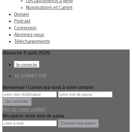
Les lancements à venir
Nominations et Carnet
Dossier
Podcast
Connexion
Abonnez-vous
Téléchargements
dimanche 9 août 2026
Se connecter
SE CONNECTER
Bienvenue ! Connectez-vous à votre compte :
Mot de passe oublié?
Récupérer votre mot de passe