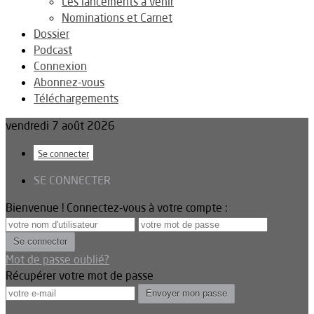
Les lancements à venir
Nominations et Carnet
Dossier
Podcast
Connexion
Abonnez-vous
Téléchargements
vendredi 7 août 2026
Se connecter
SE CONNECTER
Bienvenue ! Connectez-vous à votre compte :
Mot de passe oublié?
Récupérer votre mot de passe