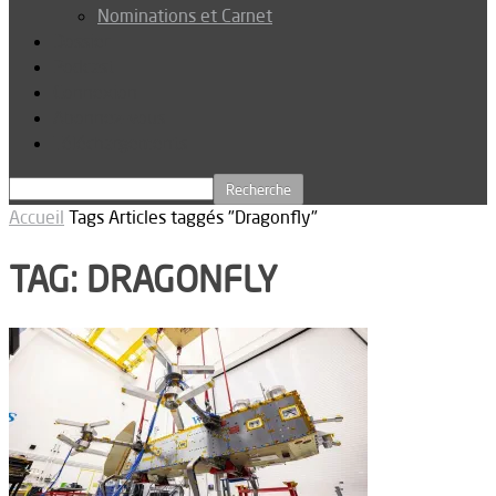
Nominations et Carnet
Dossier
Podcast
Connexion
Abonnez-vous
Téléchargements
Accueil
Tags
Articles taggés "Dragonfly"
TAG: DRAGONFLY