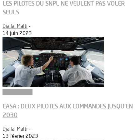
LES PILOTES DU SNPL NE VEULENT PAS VOLER
SEULS
Djallal Malti
-
14 juin 2023
Aéronautique
EASA : DEUX PILOTES AUX COMMANDES JUSQU’EN
2030
Djallal Malti
-
13 février 2023