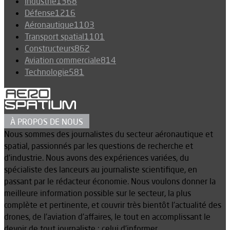
Industrie
1368
Défense
1216
Aéronautique
1103
Transport spatial
1101
Constructeurs
862
Aviation commerciale
814
Technologie
581
À PROPOS DE NOUS
Nous sommes des journalistes du secteur aéronautique et
spatial, passionnés par les questions de recherche et
d’industrie. Nous avons des expériences variées, du
spécialiste des lanceurs au journaliste scientifique, en
passant par le rédacteur économie. Nous voulons donner la
meilleure information possible sur le secteur, la plus
complète et pertinente, et couvrir très bientôt l’actualité des
drones, de l’aviation d’affaires, le tout en accomplissant le
devoir de tout journaliste : celui d’informer.