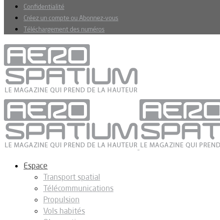
Confidentialité
Créez un compte ou Abonnez-vous
Téléchargement des numéros
Espace
Transport spatial
Télécommunications
Propulsion
Vols habités