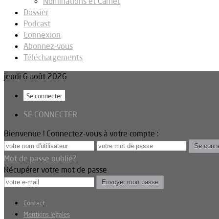
Nominations et Carnet
Dossier
Podcast
Connexion
Abonnez-vous
Téléchargements
jeudi 6 août 2026
Se connecter
SE CONNECTER
Bienvenue ! Connectez-vous à votre compte :
Mot de passe oublié?
Récupérer votre mot de passe
Contact
Mentions légales