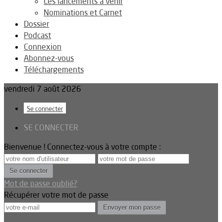
Les lancements à venir
Nominations et Carnet
Dossier
Podcast
Connexion
Abonnez-vous
Téléchargements
vendredi 7 août 2026
Se connecter
SE CONNECTER
Bienvenue ! Connectez-vous à votre compte :
Mot de passe oublié?
Récupérer votre mot de passe