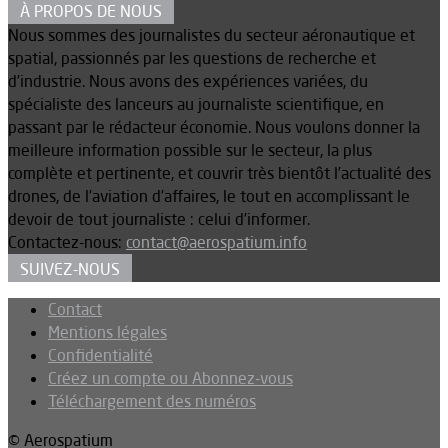
À PROPOS DE NOUS
Nous sommes des journalistes du secteur aéronautique et
spatial, passionnés par les questions de recherche et
d’industrie. Nous avons des expériences variées, du
spécialiste des lanceurs au journaliste scientifique, en
passant par le rédacteur économie. Nous voulons donner la
meilleure information possible sur le secteur, la plus
complète et pertinente, et couvrir très bientôt l’actualité des
drones, de l’aviation d’affaires, le tout en accomplissant le
devoir de tout journaliste : celui d’informer.
Contactez-nous:
contact@aerospatium.info
SUIVEZ-NOUS
Contact
Mentions légales
Confidentialité
Créez un compte ou Abonnez-vous
Téléchargement des numéros
© Aerospatium