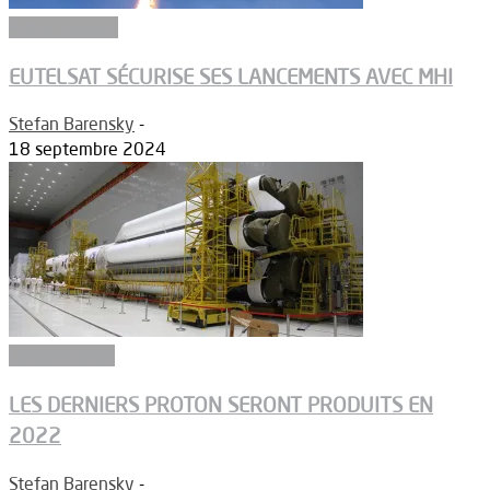
Article Dossier
EUTELSAT SÉCURISE SES LANCEMENTS AVEC MHI
Stefan Barensky
-
18 septembre 2024
Constructeurs
LES DERNIERS PROTON SERONT PRODUITS EN
2022
Stefan Barensky
-