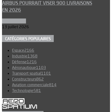
AIRBUS POURRAIT VISER 900 LIVRAISONS
EN 2026
Aéronautique
13 juillet 2026
CATÉGORIES POPULAIRES
Espace
2166
Industrie
1368
Défense
1216
Aéronautique
1103
Transport spatial
1101
Constructeurs
862
Aviation commerciale
814
Technologie
581