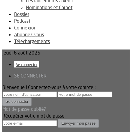
Les lancements à venir
Nominations et Carnet
Dossier
Podcast
Connexion
Abonnez-vous
Téléchargements
jeudi 6 août 2026
Se connecter
SE CONNECTER
Bienvenue ! Connectez-vous à votre compte :
Mot de passe oublié?
Récupérer votre mot de passe