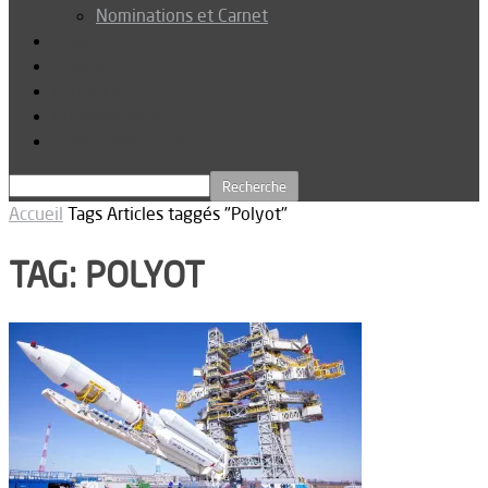
Nominations et Carnet
Dossier
Podcast
Connexion
Abonnez-vous
Téléchargements
Accueil
Tags
Articles taggés "Polyot"
TAG: POLYOT