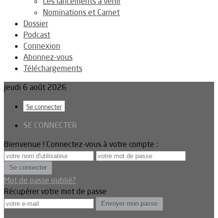
Les lancements à venir
Nominations et Carnet
Dossier
Podcast
Connexion
Abonnez-vous
Téléchargements
jeudi 6 août 2026
Se connecter
SE CONNECTER
Bienvenue ! Connectez-vous à votre compte :
Mot de passe oublié?
Récupérer votre mot de passe