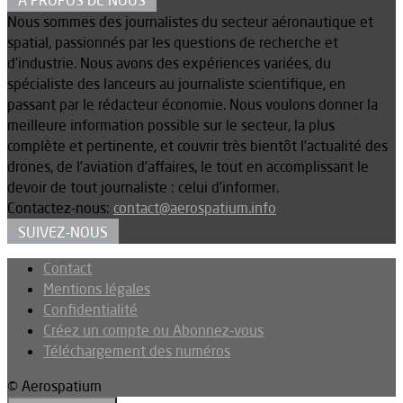
Nous sommes des journalistes du secteur aéronautique et
spatial, passionnés par les questions de recherche et
d’industrie. Nous avons des expériences variées, du
spécialiste des lanceurs au journaliste scientifique, en
passant par le rédacteur économie. Nous voulons donner la
meilleure information possible sur le secteur, la plus
complète et pertinente, et couvrir très bientôt l’actualité des
drones, de l’aviation d’affaires, le tout en accomplissant le
devoir de tout journaliste : celui d’informer.
Contactez-nous:
contact@aerospatium.info
SUIVEZ-NOUS
Contact
Mentions légales
Confidentialité
Créez un compte ou Abonnez-vous
Téléchargement des numéros
© Aerospatium