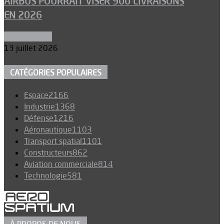
AIRBUS POURRAIT VISER 900 LIVRAISONS
EN 2026
Aéronautique
13 juillet 2026
CATÉGORIES POPULAIRES
Espace
2166
Industrie
1368
Défense
1216
Aéronautique
1103
Transport spatial
1101
Constructeurs
862
Aviation commerciale
814
Technologie
581
À PROPOS DE NOUS