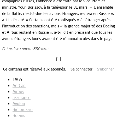
compagnies russes, l’annonce a été faite par le vice-Premier
ministre, Youri Borissov, à la télévision le 31 mars : « L’ensemble
de la flotte, c’est-à-dire les avions étrangers, restera en Russie »,
a-t-il déclaré. « Certains ont été confisqués » à l’étranger après
l’introduction des sanctions, mais « la grande majorité des Boeing
et Airbus restent en Russie », a-t-il dit en précisant que tous les
avions étrangers loués avaient été ré-immatriculés dans le pays.
Cet article compte 650 mots.
[…]
Ce contenu est réservé aux abonnés.
Se connecter
S’abonner
TAGS
AerCap
Airbus
assurance
Avolon
Biélorussie
Boeing