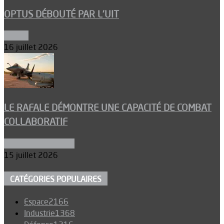
OPTUS DÉBOUTÉ PAR L’UIT
Espace
16 juillet 2026
LE RAFALE DÉMONTRE UNE CAPACITÉ DE COMBAT
COLLABORATIF
Aéronefs de combat
15 juillet 2026
CATÉGORIES POPULAIRES
Espace
2166
Industrie
1368