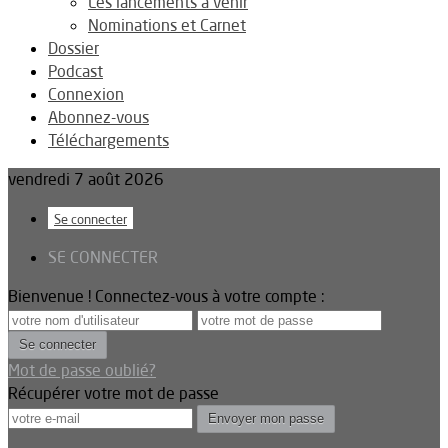
Les lancements à venir
Nominations et Carnet
Dossier
Podcast
Connexion
Abonnez-vous
Téléchargements
vendredi 7 août 2026
Se connecter
SE CONNECTER
Bienvenue ! Connectez-vous à votre compte :
Mot de passe oublié?
Récupérer votre mot de passe