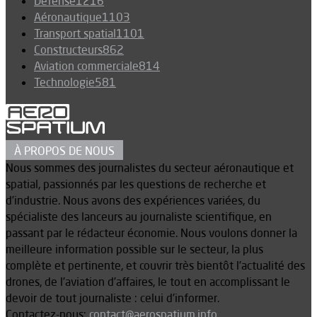
Défense
1216
Aéronautique
1103
Transport spatial
1101
Constructeurs
862
Aviation commerciale
814
Technologie
581
À PROPOS DE NOUS
Nous sommes des journalistes du secteur aéronautique et
spatial, passionnés par les questions de recherche et
d’industrie. Nous avons des expériences variées, du
spécialiste des lanceurs au journaliste scientifique, en
passant par le rédacteur économie. Nous voulons donner la
meilleure information possible sur le secteur, la plus
complète et pertinente, et couvrir très bientôt l’actualité des
drones, de l’aviation d’affaires, le tout en accomplissant le
devoir de tout journaliste : celui d’informer.
Contactez-nous:
contact@aerospatium.info