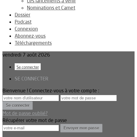
Les lancements à venir
Nominations et Carnet
Dossier
Podcast
Connexion
Abonnez-vous
Téléchargements
vendredi 7 août 2026
Se connecter
SE CONNECTER
Bienvenue ! Connectez-vous à votre compte :
Mot de passe oublié?
Récupérer votre mot de passe