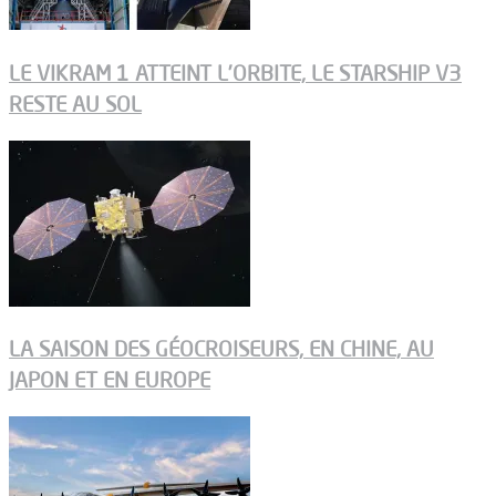
LE VIKRAM 1 ATTEINT L’ORBITE, LE STARSHIP V3
RESTE AU SOL
LA SAISON DES GÉOCROISEURS, EN CHINE, AU
JAPON ET EN EUROPE