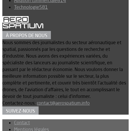
Aviation commerciale
814
Technologie
581
À PROPOS DE NOUS
Nous sommes des journalistes du secteur aéronautique et
spatial, passionnés par les questions de recherche et
d’industrie. Nous avons des expériences variées, du
spécialiste des lanceurs au journaliste scientifique, en
passant par le rédacteur économie. Nous voulons donner la
meilleure information possible sur le secteur, la plus
complète et pertinente, et couvrir très bientôt l’actualité des
drones, de l’aviation d’affaires, le tout en accomplissant le
devoir de tout journaliste : celui d’informer.
Contactez-nous:
contact@aerospatium.info
SUIVEZ-NOUS
Contact
Mentions légales