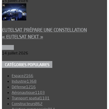
15 juillet 2026
EUTELSAT PRÉPARE UNE CONSTELLATION
« EUTELSAT NEXT »
Espace
14 juillet 2026
CATÉGORIES POPULAIRES
Espace
2166
Industrie
1368
Défense
1216
Aéronautique
1103
Transport spatial
1101
Constructeurs
862