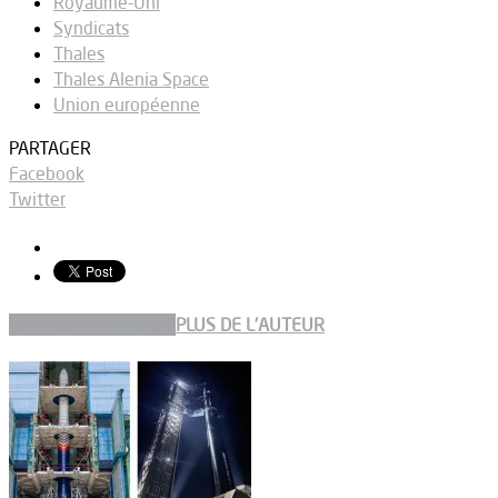
Royaume-Uni
Syndicats
Thales
Thales Alenia Space
Union européenne
PARTAGER
Facebook
Twitter
ARTICLES CONNEXES
PLUS DE L'AUTEUR