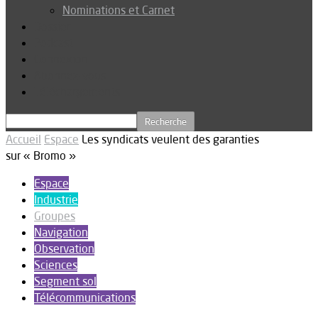
Nominations et Carnet
Dossier
Podcast
Connexion
Abonnez-vous
Téléchargements
Accueil
Espace
Les syndicats veulent des garanties
sur « Bromo »
Espace
Industrie
Groupes
Navigation
Observation
Sciences
Segment sol
Télécommunications