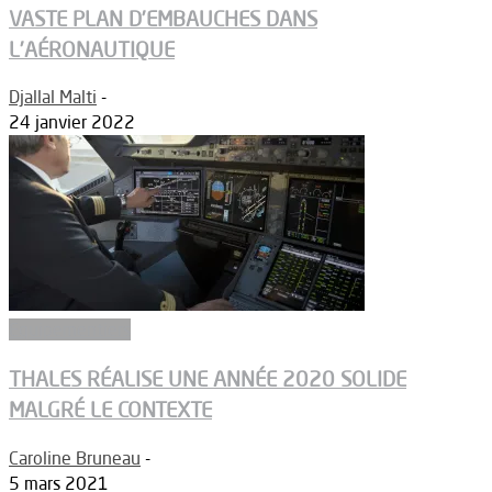
VASTE PLAN D’EMBAUCHES DANS
L’AÉRONAUTIQUE
Djallal Malti
-
24 janvier 2022
Equipementiers
THALES RÉALISE UNE ANNÉE 2020 SOLIDE
MALGRÉ LE CONTEXTE
Caroline Bruneau
-
5 mars 2021