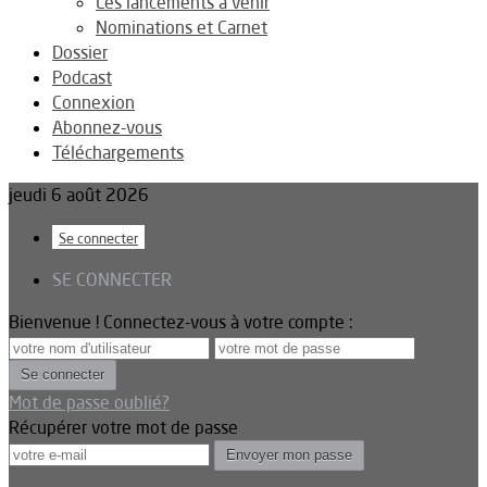
Les lancements à venir
Nominations et Carnet
Dossier
Podcast
Connexion
Abonnez-vous
Téléchargements
jeudi 6 août 2026
Se connecter
SE CONNECTER
Bienvenue ! Connectez-vous à votre compte :
Mot de passe oublié?
Récupérer votre mot de passe