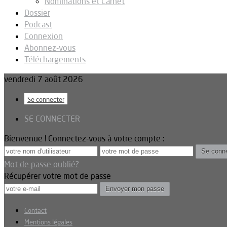
Nominations et Carnet
Dossier
Podcast
Connexion
Abonnez-vous
Téléchargements
vendredi 7 août 2026
Se connecter
SE CONNECTER
Bienvenue ! Connectez-vous à votre compte :
Mot de passe oublié?
Récupérer votre mot de passe
Contact
Mentions légales