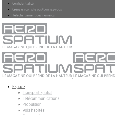
Confidentialité
Créez un compte ou Abonnez-vous
Téléchargement des numéros
Espace
Transport spatial
Télécommunications
Propulsion
Vols habités