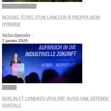
Ergols et carburants
NOUVEL ÉCHEC D’UN LANCEUR À PROPULSION
HYBRIDE
Stefan Barensky
-
7 janvier 2026
Défense
BERLIN ET LONDRES VEULENT AUSSI UNE DÉFENSE
SPATIALE