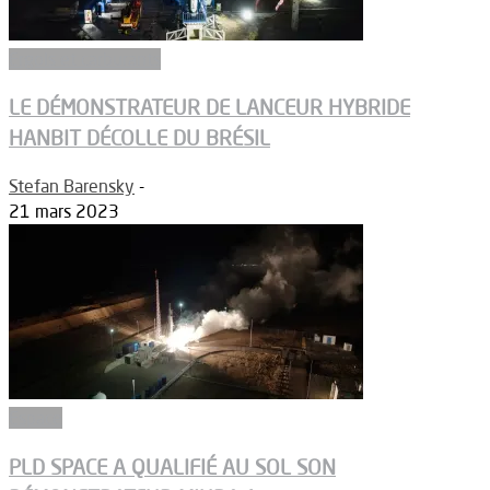
Ergols et carburants
LE DÉMONSTRATEUR DE LANCEUR HYBRIDE
HANBIT DÉCOLLE DU BRÉSIL
Stefan Barensky
-
21 mars 2023
Espace
PLD SPACE A QUALIFIÉ AU SOL SON