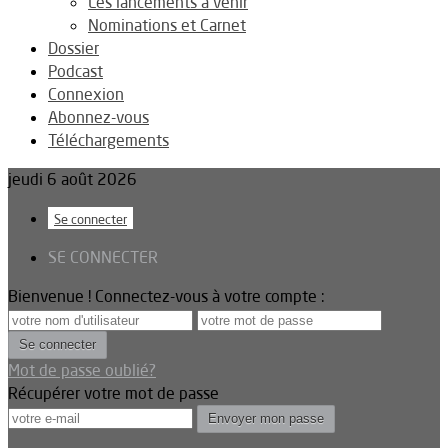
Les lancements à venir
Nominations et Carnet
Dossier
Podcast
Connexion
Abonnez-vous
Téléchargements
jeudi 6 août 2026
Se connecter
SE CONNECTER
Bienvenue ! Connectez-vous à votre compte :
Mot de passe oublié?
Récupérer votre mot de passe