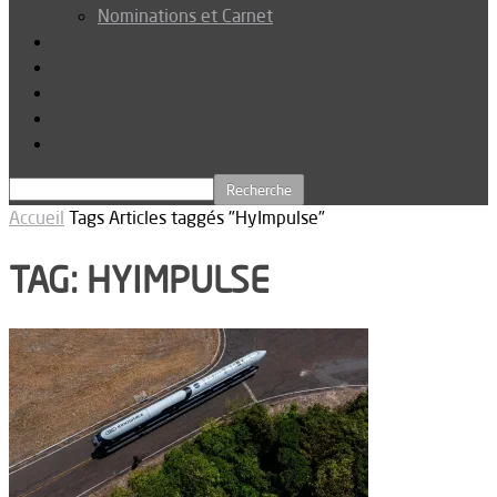
Nominations et Carnet
Dossier
Podcast
Connexion
Abonnez-vous
Téléchargements
Accueil
Tags
Articles taggés "HyImpulse"
TAG: HYIMPULSE