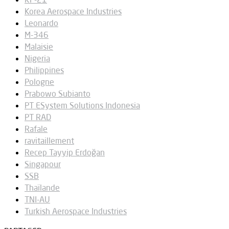
Korea Aerospace Industries
Leonardo
M-346
Malaisie
Nigeria
Philippines
Pologne
Prabowo Subianto
PT ESystem Solutions Indonesia
PT RAD
Rafale
ravitaillement
Recep Tayyip Erdoğan
Singapour
SSB
Thaïlande
TNI-AU
Turkish Aerospace Industries