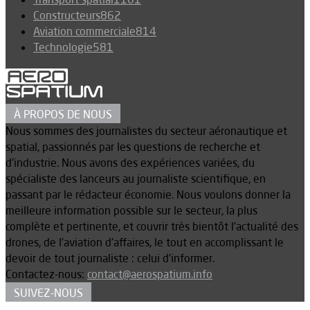
Constructeurs
862
Aviation commerciale
814
Technologie
581
À PROPOS DE NOUS
Nous sommes des journalistes du secteur aéronautique et
spatial, passionnés par les questions de recherche et
d’industrie. Nous avons des expériences variées, du
spécialiste des lanceurs au journaliste scientifique, en
passant par le rédacteur économie. Nous voulons donner la
meilleure information possible sur le secteur, la plus
complète et pertinente, et couvrir très bientôt l’actualité des
drones, de l’aviation d’affaires, le tout en accomplissant le
devoir de tout journaliste : celui d’informer.
Contactez-nous:
contact@aerospatium.info
SUIVEZ-NOUS