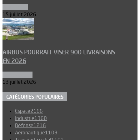
Armements
15 juillet 2026
AIRBUS POURRAIT VISER 900 LIVRAISONS
EN 2026
Aéronautique
13 juillet 2026
CATÉGORIES POPULAIRES
Espace
2166
Industrie
1368
Défense
1216
Aéronautique
1103
Transport spatial
1101