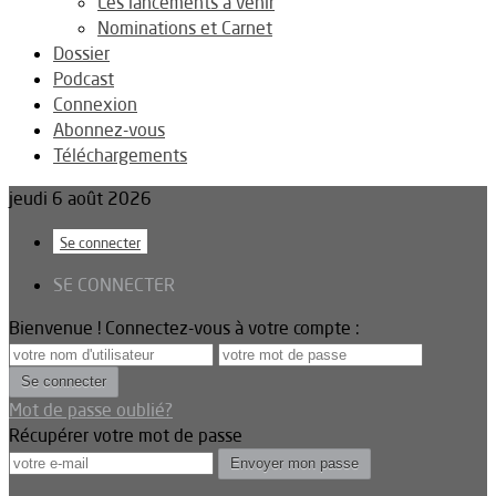
Les lancements à venir
Nominations et Carnet
Dossier
Podcast
Connexion
Abonnez-vous
Téléchargements
jeudi 6 août 2026
Se connecter
SE CONNECTER
Bienvenue ! Connectez-vous à votre compte :
Mot de passe oublié?
Récupérer votre mot de passe