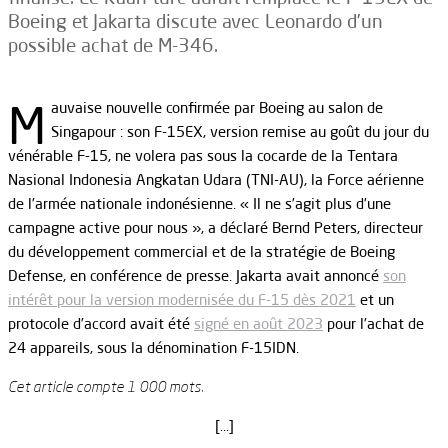
Boeing et Jakarta discute avec Leonardo d’un
possible achat de M-346.
M
auvaise nouvelle confirmée par Boeing au salon de
Singapour : son F-15EX, version remise au goût du jour du
vénérable F-15, ne volera pas sous la cocarde de la Tentara
Nasional Indonesia Angkatan Udara (TNI-AU), la Force aérienne
de l’armée nationale indonésienne. « Il ne s’agit plus d’une
campagne active pour nous », a déclaré Bernd Peters, directeur
du développement commercial et de la stratégie de Boeing
Defense, en conférence de presse. Jakarta avait annoncé
son
intérêt pour la version modernisée du F-15 dès 2021
et un
protocole d’accord avait été
signé en août 2023
pour l’achat de
24 appareils, sous la dénomination F-15IDN.
Cet article compte 1 000 mots.
[…]