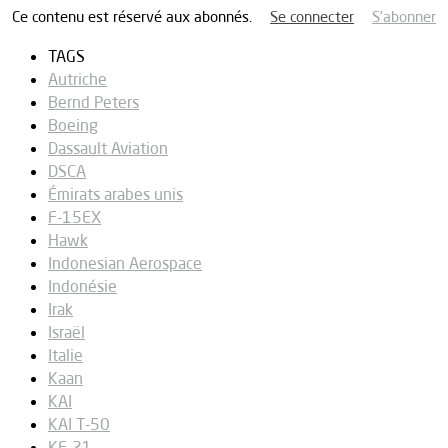
Ce contenu est réservé aux abonnés.
Se connecter
S’abonner
TAGS
Autriche
Bernd Peters
Boeing
Dassault Aviation
DSCA
Émirats arabes unis
F-15EX
Hawk
Indonesian Aerospace
Indonésie
Irak
Israël
Italie
Kaan
KAI
KAI T-50
KF-21