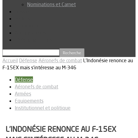
Nominations et Carnet
Dossier
Podcast
Connexion
Abonnez-vous
Téléchargements
Accueil
Défense
Aéronefs de combat
L’Indonésie renonce au
F-15EX mais s’intéresse au M-346
Défense
Aéronefs de combat
Armées
Equipements
Institutionnel et politique
L’INDONÉSIE RENONCE AU F-15EX