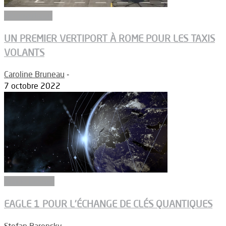
Aéronautique
UN PREMIER VERTIPORT À ROME POUR LES TAXIS
VOLANTS
Caroline Bruneau
-
7 octobre 2022
Article Dossier
EAGLE 1 POUR L’ÉCHANGE DE CLÉS QUANTIQUES
Stefan Barensky
-