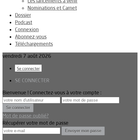
Les lancements à venir
Nominations et Carnet
Dossier
Podcast
Connexion
Abonnez-vous
Téléchargements
vendredi 7 août 2026
Se connecter
SE CONNECTER
Bienvenue ! Connectez-vous à votre compte :
Mot de passe oublié?
Récupérer votre mot de passe