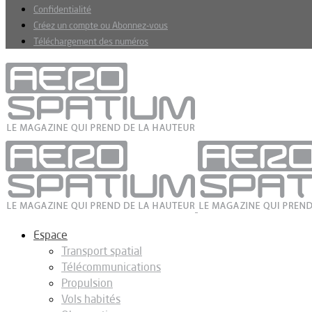
Confidentialité
Créez un compte ou Abonnez-vous
Téléchargement des numéros
Espace
Transport spatial
Télécommunications
Propulsion
Vols habités