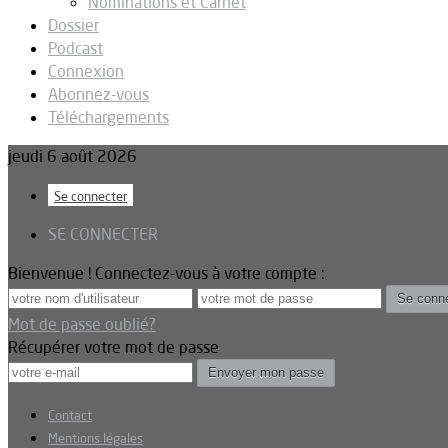
Nominations et Carnet
Dossier
Podcast
Connexion
Abonnez-vous
Téléchargements
jeudi 6 août 2026
Se connecter
SE CONNECTER
Bienvenue ! Connectez-vous à votre compte :
Mot de passe oublié?
Récupérer votre mot de passe
Contact
Mentions légales