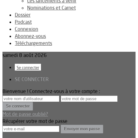
Les lancements à venir
Nominations et Carnet
Dossier
Podcast
Connexion
Abonnez-vous
Téléchargements
samedi 8 août 2026
Se connecter
SE CONNECTER
Bienvenue ! Connectez-vous à votre compte :
Mot de passe oublié?
Récupérer votre mot de passe