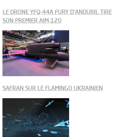
LE DRONE YFQ-44A FURY D’ANDURIL TIRE
SON PREMIER AIM‑120
SAFRAN SUR LE FLAMINGO UKRAINIEN