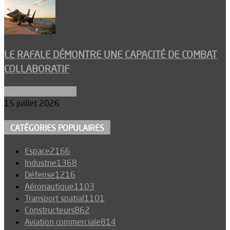
LE RAFALE DÉMONTRE UNE CAPACITÉ DE COMBAT
COLLABORATIF
Aéronefs de combat
15 juillet 2026
CATÉGORIES POPULAIRES
Espace
2166
Industrie
1368
Défense
1216
Aéronautique
1103
Transport spatial
1101
Constructeurs
862
Aviation commerciale
814