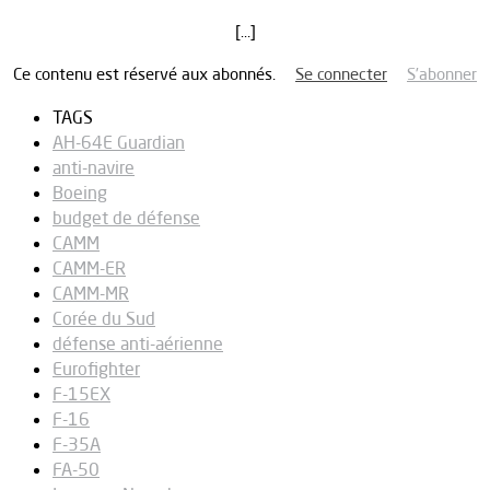
[…]
Ce contenu est réservé aux abonnés.
Se connecter
S’abonner
TAGS
AH-64E Guardian
anti-navire
Boeing
budget de défense
CAMM
CAMM-ER
CAMM-MR
Corée du Sud
défense anti-aérienne
Eurofighter
F-15EX
F-16
F-35A
FA-50