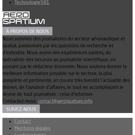
Technologie
581
À PROPOS DE NOUS
Nous sommes des journalistes du secteur aéronautique et
spatial, passionnés par les questions de recherche et
d’industrie. Nous avons des expériences variées, du
spécialiste des lanceurs au journaliste scientifique, en
passant par le rédacteur économie. Nous voulons donner la
meilleure information possible sur le secteur, la plus
complète et pertinente, et couvrir très bientôt l’actualité des
drones, de l’aviation d’affaires, le tout en accomplissant le
devoir de tout journaliste : celui d’informer.
Contactez-nous:
contact@aerospatium.info
SUIVEZ-NOUS
Contact
Mentions légales