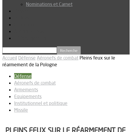
Nominations et Carnet
Dossier
Podcast
Connexion
Abonnez-vous
Téléchargements
Accueil
Défense
Aéronefs de combat
Pleins feux sur le
réarmement de la Pologne
Défense
Aéronefs de combat
Armements
Equipements
Institutionnel et politique
Missile
PLEINS FEUX SUR LE RÉARMEMENT DE