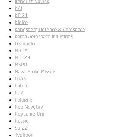
Ireneusz Nowak
KAI
KF-21
Kielce
Kongsberg Defence & Aerospace
Korea Aerospace Industries
Leonardo
MBDA
MiG-29
MSPO
Naval Strike Missile
OTAN
Patriot
PGZ
Pologne
Rob Novotny
Royaume-Uni
Russie
Su-22
Typhoon