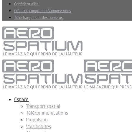
Confidentialité
Créez un compte ou Abonnez-vous
Téléchargement des numéros
Espace
Transport spatial
Télécommunications
Propulsion
Vols habités