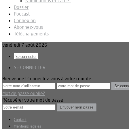
Nominations et Carnet
Dossier
Podcast
Connexion
Abonnez-vous
Téléchargements
vendredi 7 août 2026
Se connecter
SE CONNECTER
Bienvenue ! Connectez-vous à votre compte :
Mot de passe oublié?
Récupérer votre mot de passe
Contact
Mentions légales