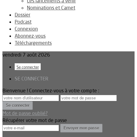
Les lancements à venir
Nominations et Carnet
Dossier
Podcast
Connexion
Abonnez-vous
Téléchargements
vendredi 7 août 2026
Se connecter
SE CONNECTER
Bienvenue ! Connectez-vous à votre compte :
Mot de passe oublié?
Récupérer votre mot de passe