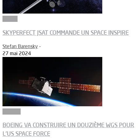
Espace
SKYPERFECT JSAT COMMANDE UN SPACE INSPIRE
Stefan Barensky
-
27 mai 2024
Défense
BOEING VA CONSTRUIRE UN DOUZIÈME WGS POUR
L’US SPACE FORCE