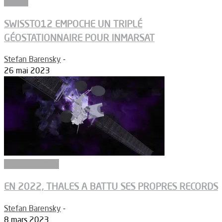
Espace
SWISSTO12 EMPOCHE UN TRIPLÉ
GÉOSTATIONNAIRE POUR INMARSAT
Stefan Barensky
-
26 mai 2023
Equipementiers
EN 2022, THALES A BATTU SES PROPRES RECORDS
Stefan Barensky
-
8 mars 2023