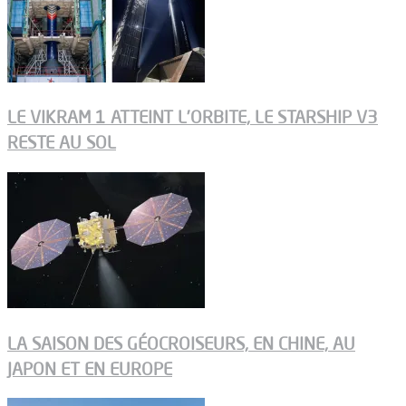
LE VIKRAM 1 ATTEINT L’ORBITE, LE STARSHIP V3
RESTE AU SOL
LA SAISON DES GÉOCROISEURS, EN CHINE, AU
JAPON ET EN EUROPE