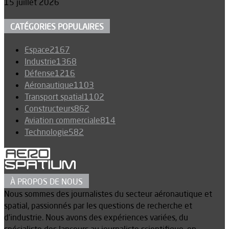
15 juillet 2026
CATÉGORIES POPULAIRES
Espace
2167
Industrie
1368
Défense
1216
Aéronautique
1103
Transport spatial
1102
Constructeurs
862
Aviation commerciale
814
Technologie
582
À PROPOS DE NOUS
Nous sommes des journalistes du secteur aéronautique et
spatial, passionnés par les questions de recherche et
d’industrie. Nous avons des expériences variées, du