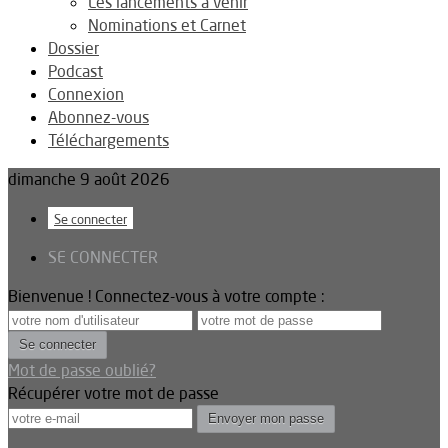
Les lancements à venir
Nominations et Carnet
Dossier
Podcast
Connexion
Abonnez-vous
Téléchargements
dimanche 9 août 2026
Se connecter
SE CONNECTER
Bienvenue ! Connectez-vous à votre compte :
Mot de passe oublié?
Récupérer votre mot de passe